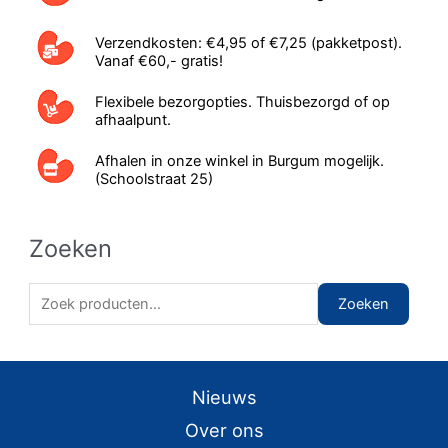
Verzendkosten: €4,95 of €7,25 (pakketpost).
Vanaf €60,- gratis!
Flexibele bezorgopties. Thuisbezorgd of op
afhaalpunt.
Afhalen in onze winkel in Burgum mogelijk.
(Schoolstraat 25)
Zoeken
Z
Zoeken
o
e
k
Nieuws
e
Over ons
n