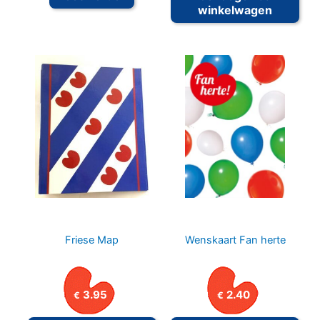
winkelwagen
Friese Map
Wenskaart Fan herte
3.95
2.40
€
€