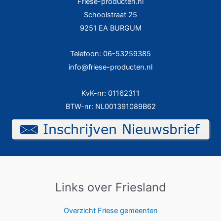
Friese-producten.nl
Schoolstraat 25
9251 EA BURGUM
Telefoon: 06-53259385
info@friese-producten.nl
KvK-nr: 01162311
BTW-nr: NL001391089B62
Links over Friesland
Overzicht Friese gemeenten