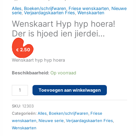
Alles
,
Boeken/schrijfwaren
,
Friese wenskaarten
,
Nieuwe
serie
,
Verjaardagskaarten Fries
,
Wenskaarten
Wenskaart Hyp hyp hoera!
Der is hjoed ien jierdei…
2.50
€
Wenskaart hyp hyp hoera
Beschikbaarheid:
Op voorraad
Wenskaart
Toevoegen aan winkelwagen
Hyp
hyp
SKU:
12303
hoera!
Categorieën:
Alles
,
Boeken/schrijfwaren
,
Friese
wenskaarten
,
Nieuwe serie
,
Verjaardagskaarten Fries
,
Der
Wenskaarten
is