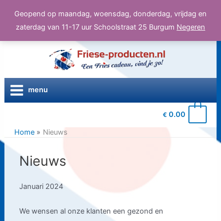
Geopend op maandag, woensdag, donderdag, vrijdag en
zaterdag van 11-17 uur Schoolstraat 25 Burgum
Negeren
Ga
naar
de
inhoud
menu
0
0.00
€
Home
Nieuws
Nieuws
Januari 2024
We wensen al onze klanten een gezond en