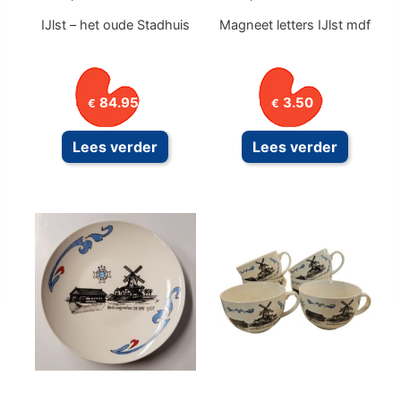
IJlst – het oude Stadhuis
Magneet letters IJlst mdf
84.95
3.50
€
€
Lees verder
Lees verder