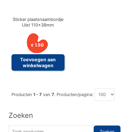
Sticker plaatsnaambordje
IJlst 110x38mm
1.50
€
Toevoegen aan
winkelwagen
Producten
1 - 7
van
7
. Producten/pagina:
Zoeken
Z
Zoeken