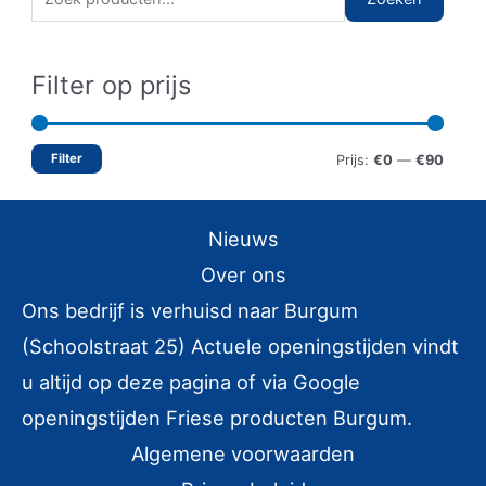
o
e
Filter op prijs
k
e
n
Filter
M
M
Prijs:
€0
—
€90
n
i
a
a
n
x
Nieuws
a
.
.
Over ons
r
p
p
:
Ons bedrijf is verhuisd naar Burgum
r
r
(Schoolstraat 25) Actuele openingstijden vindt
i
i
u altijd op deze pagina of via Google
j
j
openingstijden Friese producten Burgum.
s
s
Algemene voorwaarden