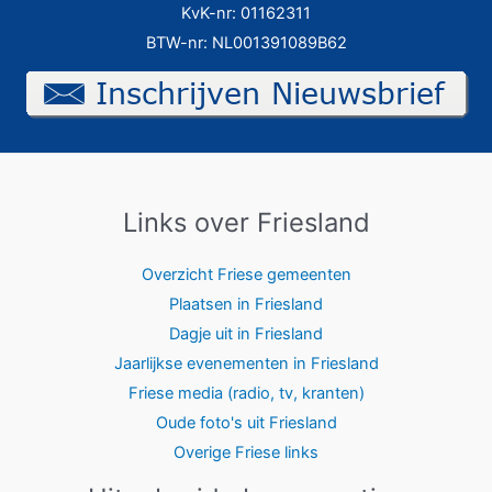
KvK-nr: 01162311
BTW-nr: NL001391089B62
Links over Friesland
Overzicht Friese gemeenten
Plaatsen in Friesland
Dagje uit in Friesland
Jaarlijkse evenementen in Friesland
Friese media (radio, tv, kranten)
Oude foto's uit Friesland
Overige Friese links