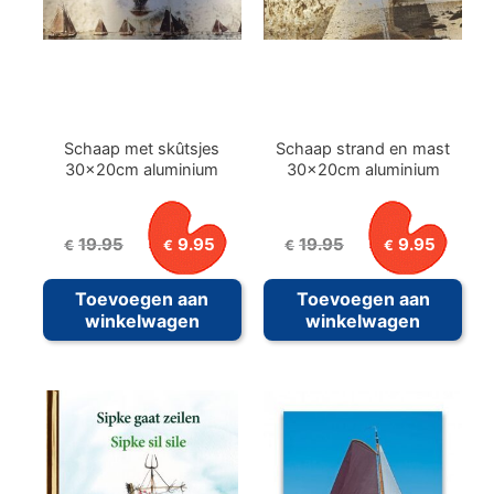
Schaap met skûtsjes
Schaap strand en mast
30x20cm aluminium
30x20cm aluminium
Oorspronkelijke
Huidige
Oorspronkelijke
Huid
19.95
9.95
19.95
9.95
€
€
€
€
prijs
prijs
prijs
prijs
was:
is:
was:
is:
Toevoegen aan
Toevoegen aan
€19.95.
€9.95.
€19.95.
€9.9
winkelwagen
winkelwagen