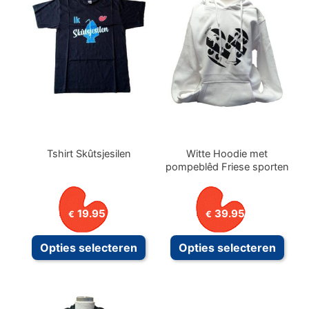
Tshirt Skûtsjesilen
Witte Hoodie met
pompeblêd Friese sporten
19.95
39.95
€
€
Dit
Dit
Opties selecteren
Opties selecteren
product
prod
heeft
heeft
meerdere
meer