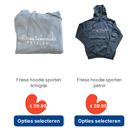
variat
Deze
optie
kan
geko
word
op
de
prod
Friese hoodie sporten
Friese hoodie sporten
lichtgrijs
petrol
39.95
39.95
€
€
Dit
Dit
Opties selecteren
Opties selecteren
product
prod
heeft
heeft