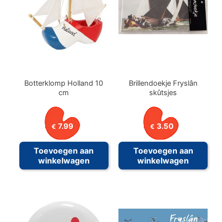
Botterklomp Holland 10
Brillendoekje Fryslân
cm
skûtsjes
7.99
3.50
€
€
Toevoegen aan
Toevoegen aan
winkelwagen
winkelwagen