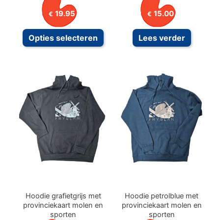
19.95
15.00
€
€
Dit
Opties selecteren
Lees verder
product
heeft
meerdere
variaties.
Deze
optie
kan
gekozen
worden
op
de
productpagina
Hoodie grafietgrijs met
Hoodie petrolblue met
provinciekaart molen en
provinciekaart molen en
sporten
sporten