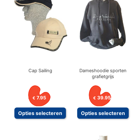
Cap Sailing
Dameshoodie sporten
grafietgrijs
7.95
39.95
€
€
Dit
Dit
Opties selecteren
Opties selecteren
product
prod
heeft
heeft
meerdere
meer