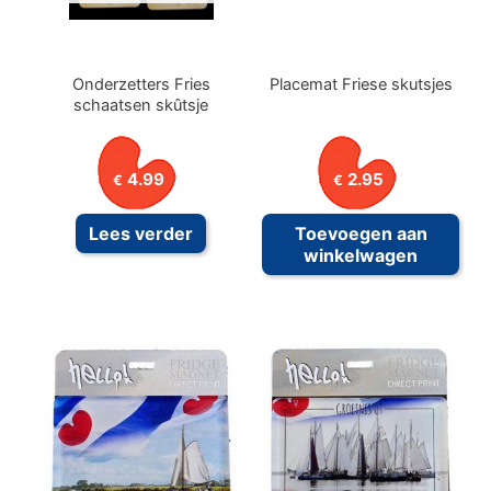
de
prod
Onderzetters Fries
Placemat Friese skutsjes
schaatsen skûtsje
4.99
2.95
€
€
Lees verder
Toevoegen aan
winkelwagen