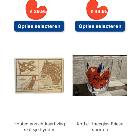
39.95
44.95
€
€
Dit
Dit
Opties selecteren
Opties selecteren
product
prod
heeft
heeft
meerdere
meer
variaties.
variat
Deze
Deze
optie
optie
kan
kan
gekozen
geko
worden
word
op
op
de
de
productpagina
prod
Houten ansichtkaart vlag
Koffie- theeglas Friese
skûtsje hynder
sporten