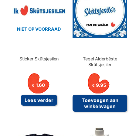
NIET OP VOORRAAD
Sticker Skûtsjesilen
Tegel Alderbêste
Skûtsjesiler
1.60
9.95
€
€
Lees verder
Toevoegen aan
winkelwagen