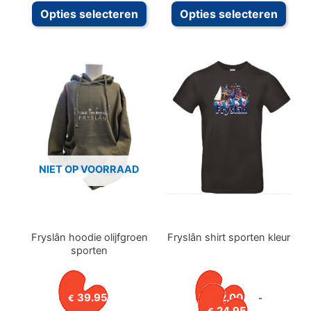
Dit
Dit
Opties selecteren
Opties selecteren
product
prod
heeft
heeft
meerdere
meer
variaties.
variat
Deze
Deze
optie
optie
kan
kan
gekozen
geko
NIET OP VOORRAAD
worden
word
op
op
de
de
productpagina
prod
Fryslân hoodie olijfgroen
Fryslân shirt sporten kleur
sporten
39.95
22.00
-
€
€
Prijsklasse:
24.95