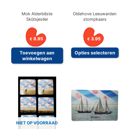
Mok Alderbêste
Oldehove Leeuwarden
Skûtsjesiler
stompkaars
8.95
3.95
€
€
Dit
Toevoegen aan
Opties selecteren
prod
winkelwagen
heeft
meer
variat
Deze
optie
kan
geko
word
NIET OP VOORRAAD
op