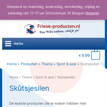
Geopend op maandag, woensdag, donderdag, vrijdag en
zaterdag van 11-17 uur Schoolstraat 25 Burgum
Negeren
Ga
naar
de
inhoud
menu
0
0.00
€
Home
Producten
Thema
Sport & spel
Skûtsjesilen
Home
/
Thema
/
Sport & spel
/ Skûtsjesilen
Skûtsjesilen
De leukste producten die te maken hebben met