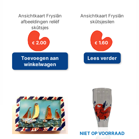
Ansichtkaart Fryslân
Ansichtkaart Fryslân
afbeeldingen reliëf
skûtsjesilen
skûtsjes
2.00
1.60
€
€
Toevoegen aan
Lees verder
winkelwagen
NIET OP VOORRAAD