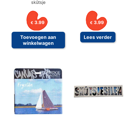
skûtsje
3.99
3.99
€
€
Toevoegen aan
Lees verder
winkelwagen