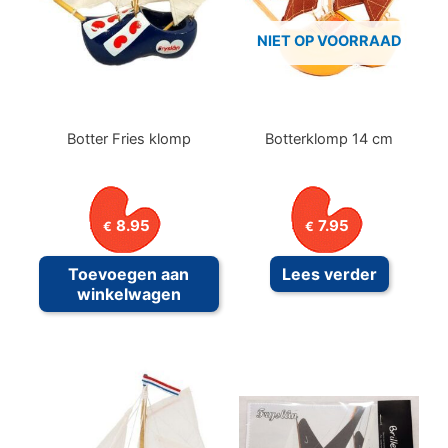
worden
NIET OP VOORRAAD
op
de
productpagina
Botter Fries klomp
Botterklomp 14 cm
8.95
7.95
€
€
Toevoegen aan
Lees verder
winkelwagen