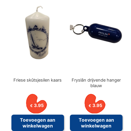
meerdere
meer
variaties.
variat
Deze
Deze
optie
optie
kan
kan
gekozen
geko
worden
word
op
op
de
de
productpagina
prod
Friese skûtsjesilen kaars
Fryslân drijvende hanger
blauw
3.95
3.95
€
€
Toevoegen aan
Toevoegen aan
winkelwagen
winkelwagen