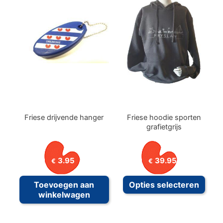
variaties.
variat
Deze
Deze
optie
optie
kan
kan
gekozen
geko
worden
word
op
op
de
de
productpagina
prod
Friese drijvende hanger
Friese hoodie sporten
grafietgrijs
3.95
39.95
€
€
Dit
Toevoegen aan
Opties selecteren
prod
winkelwagen
heeft
meer