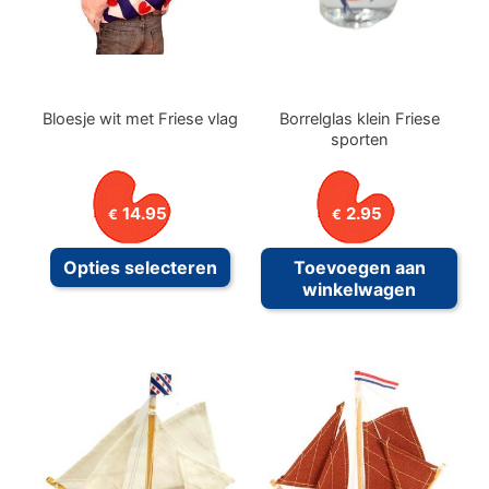
Bloesje wit met Friese vlag
Borrelglas klein Friese
sporten
14.95
2.95
€
€
Dit
Opties selecteren
Toevoegen aan
product
winkelwagen
heeft
meerdere
variaties.
Deze
optie
kan
gekozen