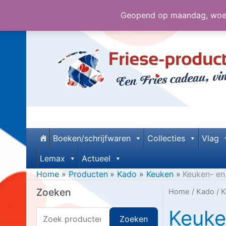
Geopend op maandag, woens
Ga
naar
de
inhoud
Boeken/schrijfwaren
Collecties
Vlag
Lemax
Actueel
Home
Producten
Kado
Keuken
Keuken- en
Zoeken
Home
/
Kado
/
K
Keuke
Z
Zoeken