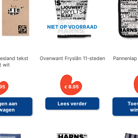
NIET OP VOORRAAD
esland tekst
Ovenwant Fryslân 11-steden
Pannenlap 
 wit
95
8.95
€
gen aan
Lees verder
Toe
lwagen
wi