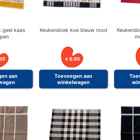
 geel kaas
Keukendoek koe blauw rood
Keukendo
mpen
m
95
6.95
€
gen aan
Toevoegen aan
Toe
lwagen
winkelwagen
wi