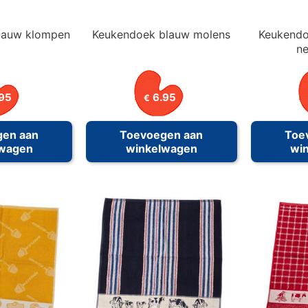
lauw klompen
Keukendoek blauw molens
Keukendo
ne
95
6.95
€
gen aan
Toevoegen aan
Toe
lwagen
winkelwagen
wi