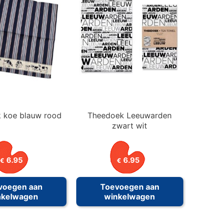
 koe blauw rood
Theedoek Leeuwarden
zwart wit
6.95
6.95
€
€
voegen aan
Toevoegen aan
nkelwagen
winkelwagen