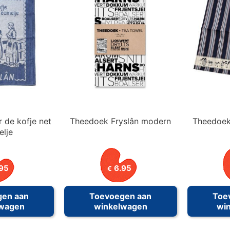
 de kofje net
Theedoek Fryslân modern
Theedoek
lje
95
6.95
€
gen aan
Toevoegen aan
Toe
lwagen
winkelwagen
wi