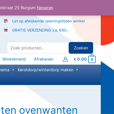
olstraat 25 Burgum
Negeren
Let op afwijkende openingstijden winkel
GRATIS VERZENDING v.a. €60,-
Zoeken
Zoeken
naar:
Winkelmand
Afrekenen
0.00
0
€
hema
Kerstdorp/winterdorp maken
rten ovenwanten