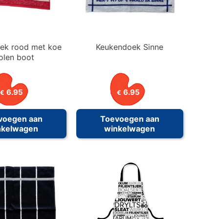
ek rood met koe
Keukendoek Sinne
olen boot
6.95
6.95
€
€
voegen aan
Toevoegen aan
nkelwagen
winkelwagen