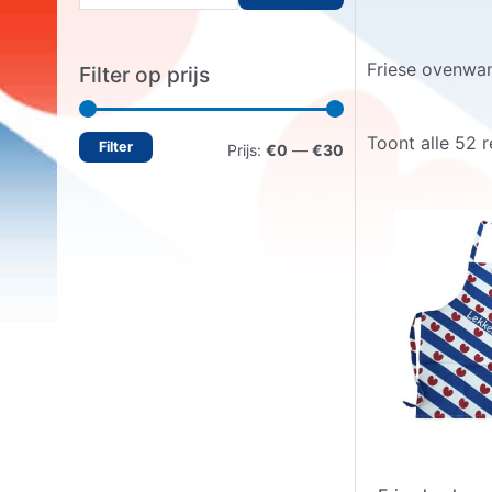
o
e
Friese ovenwan
Filter op prijs
k
e
Toont alle 52 r
Filter
M
M
n
Prijs:
€0
—
€30
n
i
a
a
n
x
a
.
.
r
p
p
:
r
r
i
i
j
j
s
s