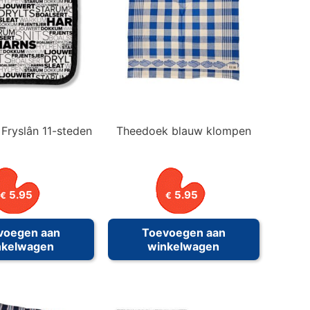
Fryslân 11-steden
Theedoek blauw klompen
5.95
5.95
€
€
voegen aan
Toevoegen aan
nkelwagen
winkelwagen