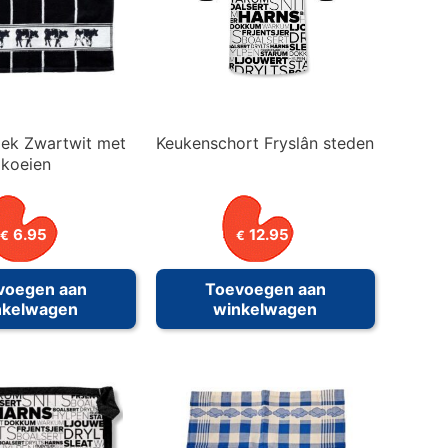
ek Zwartwit met
Keukenschort Fryslân steden
koeien
6.95
12.95
€
€
voegen aan
Toevoegen aan
nkelwagen
winkelwagen