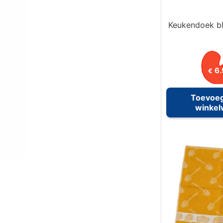
Keukendoek b
6.
€
Toevoe
winke