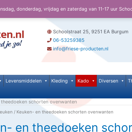
dag, donderdag, vrijdag en zaterdag van 11-17 uur Scho
Schoolstraat 25, 9251 EA Burgum
06-53259385
info@friese-producten.nl
Levensmiddelen
Kleding
Kado
Diversen
T
 theedoeken schorten ovenwanten
euken
/ Keuken- en theedoeken schorten ovenwanten
n- en theedoeken scho