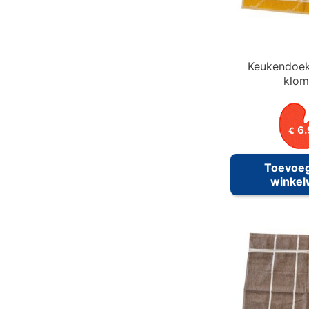
Keukendoek
klo
6.
€
Toevoe
winke