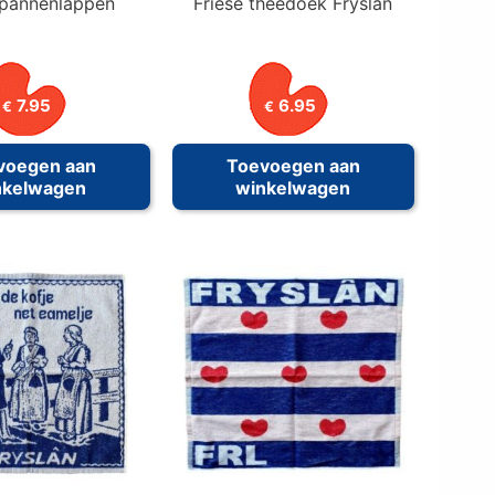
 pannenlappen
Friese theedoek Fryslân
7.95
6.95
€
€
voegen aan
Toevoegen aan
nkelwagen
winkelwagen