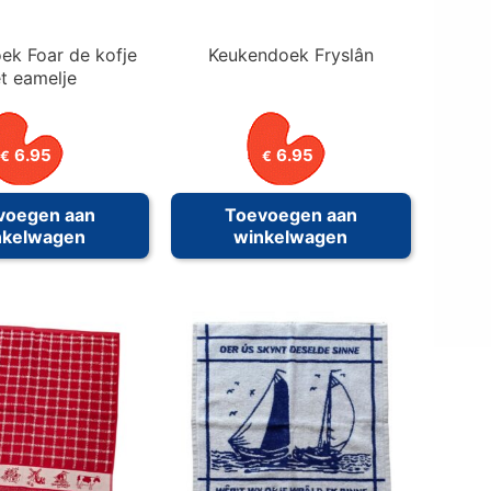
ek Foar de kofje
Keukendoek Fryslân
t eamelje
6.95
6.95
€
€
voegen aan
Toevoegen aan
nkelwagen
winkelwagen