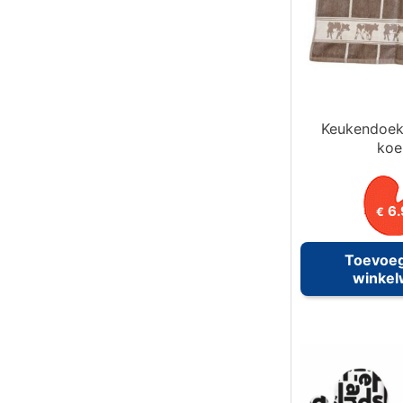
Keukendoek
koe
6.
€
Toevoe
winke