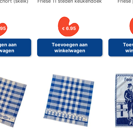
chort (skelk)
Friese 11 steden keukendoek
Friese
.95
6.95
€
gen aan
Toevoegen aan
Toe
lwagen
winkelwagen
wi