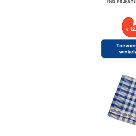
Fries keukens
12
€
Toevoe
winke