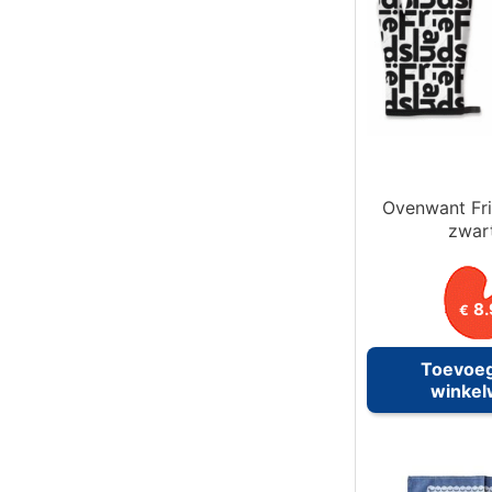
Ovenwant Fri
zwart
8.
€
Toevoe
winke