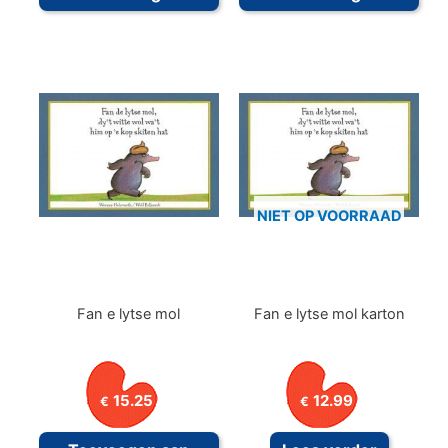
NIET OP VOORRAAD
Fan e lytse mol
Fan e lytse mol karton
15.25
12.99
€
€