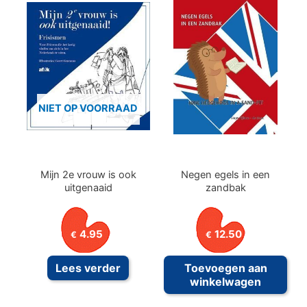
NIET OP VOORRAAD
Mijn 2e vrouw is ook
Negen egels in een
uitgenaaid
zandbak
4.95
12.50
€
€
Lees verder
Toevoegen aan
winkelwagen