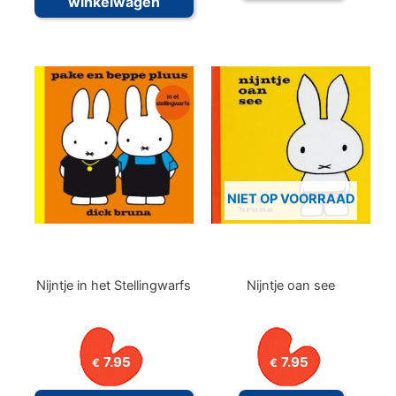
winkelwagen
NIET OP VOORRAAD
Nijntje in het Stellingwarfs
Nijntje oan see
7.95
7.95
€
€