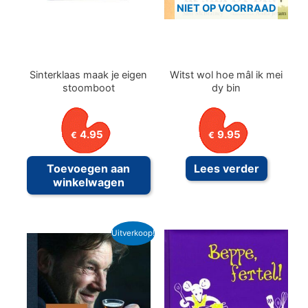
NIET OP VOORRAAD
Sinterklaas maak je eigen
Witst wol hoe mâl ik mei
stoomboot
dy bin
4.95
9.95
€
€
Toevoegen aan
Lees verder
winkelwagen
Uitverkoop!