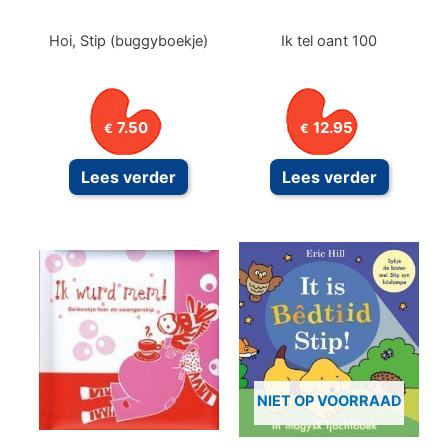
Hoi, Stip (buggyboekje)
Ik tel oant 100
7.50
12.95
€
€
Lees verder
Lees verder
NIET OP VOORRAAD