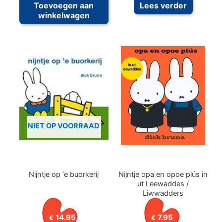
Toevoegen aan
Lees verder
winkelwagen
NIET OP VOORRAAD
Nijntje op ‘e buorkerij
Nijntje opa en opoe plús in
ut Leewaddes /
Liwwadders
14.95
7.95
€
€