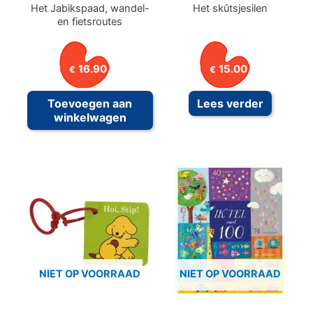
Het Jabikspaad, wandel-
Het skûtsjesilen
en fietsroutes
16.90
15.00
€
€
Toevoegen aan
Lees verder
winkelwagen
NIET OP VOORRAAD
NIET OP VOORRAAD