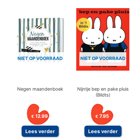
NIET OP VOORRAAD
NIET OP VOORRAAD
Negen maandenboek
Nijntje bep en pake pluis
(Bildts)
12.99
7.95
€
€
Lees verder
Lees verder