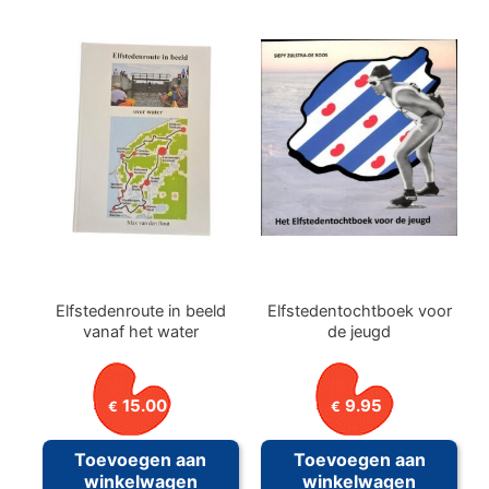
Elfstedenroute in beeld
Elfstedentochtboek voor
vanaf het water
de jeugd
15.00
9.95
€
€
Toevoegen aan
Toevoegen aan
winkelwagen
winkelwagen