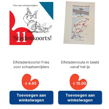
Elfstedenkoorts! Fries
Elfstedenroute in beeld
voor schaatsenrijders
vanaf het ijs
4.95
15.00
€
€
Toevoegen aan
Toevoegen aan
winkelwagen
winkelwagen