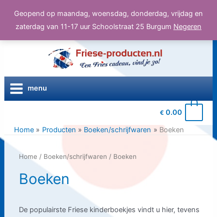
Geopend op maandag, woensdag, donderdag, vrijdag en
zaterdag van 11-17 uur Schoolstraat 25 Burgum
Negeren
Ga
naar
de
inhoud
menu
0
0.00
€
Home
Producten
Boeken/schrijfwaren
Boeken
Home
/
Boeken/schrijfwaren
/ Boeken
Boeken
De populairste Friese kinderboekjes vindt u hier, tevens