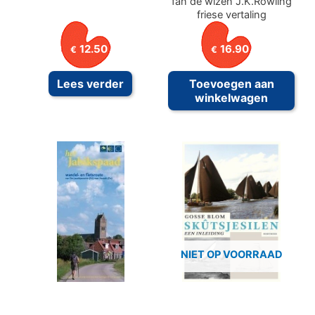
fan de wizen J.K.Rowling
friese vertaling
12.50
16.90
€
€
Lees verder
Toevoegen aan
winkelwagen
NIET OP VOORRAAD