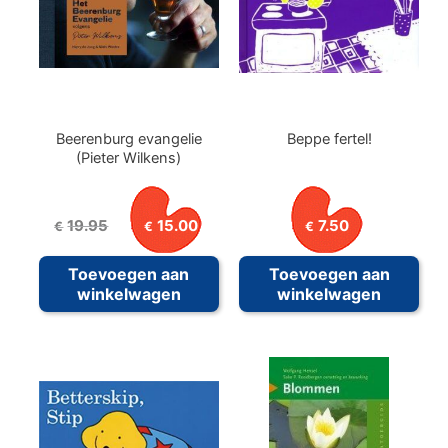
Beerenburg evangelie
Beppe fertel!
(Pieter Wilkens)
Oorspronkelijke
Huidige
19.95
15.00
7.50
€
€
€
prijs
prijs
was:
is:
Toevoegen aan
Toevoegen aan
€19.95.
€15.00.
winkelwagen
winkelwagen