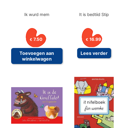
Ik wurd mem
It is bedtiid Stip
7.50
16.99
€
€
Toevoegen aan
Lees verder
winkelwagen