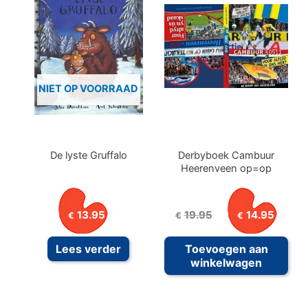
NIET OP VOORRAAD
De lyste Gruffalo
Derbyboek Cambuur
Heerenveen op=op
Oorspronkelijke
Huid
13.95
19.95
14.95
€
€
€
prijs
prijs
was:
is:
Lees verder
Toevoegen aan
€19.95.
€14.
winkelwagen