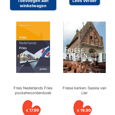
Toevoegen aan
Lees verder
winkelwagen
Fries Nederlands Fries
Friese kerken-Saskia van
pocketwoordenboek
Lier
17.99
19.90
€
€