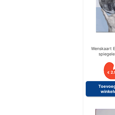
Wenskaart E
spiegele
2.
€
Toevoe
winke