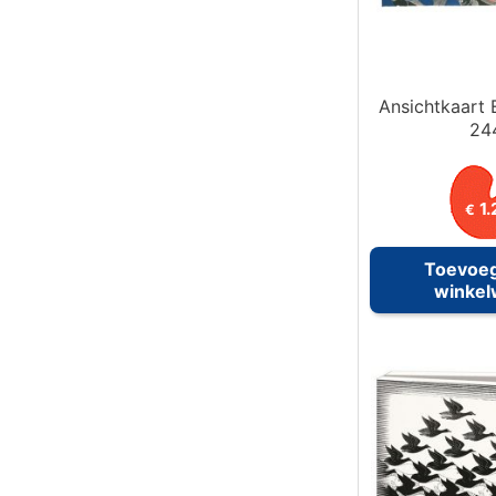
Ansichtkaart 
24
1.
€
Toevoe
winke