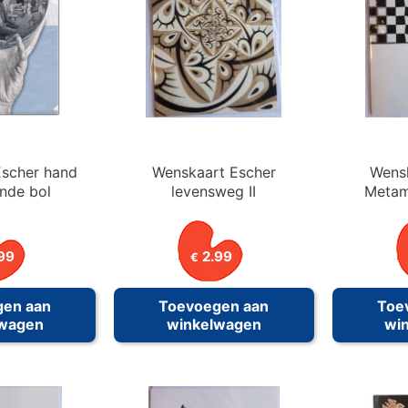
scher hand
Wenskaart Escher
Wens
nde bol
levensweg II
Metam
99
2.99
€
gen aan
Toevoegen aan
Toe
lwagen
winkelwagen
wi