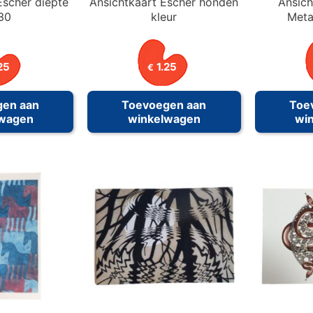
Escher diepte
Ansichtkaart Escher honden
Ansich
30
kleur
Meta
25
1.25
€
gen aan
Toevoegen aan
Toe
lwagen
winkelwagen
wi