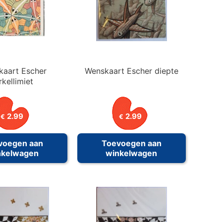
kaart Escher
Wenskaart Escher diepte
rkellimiet
2.99
2.99
€
€
voegen aan
Toevoegen aan
nkelwagen
winkelwagen