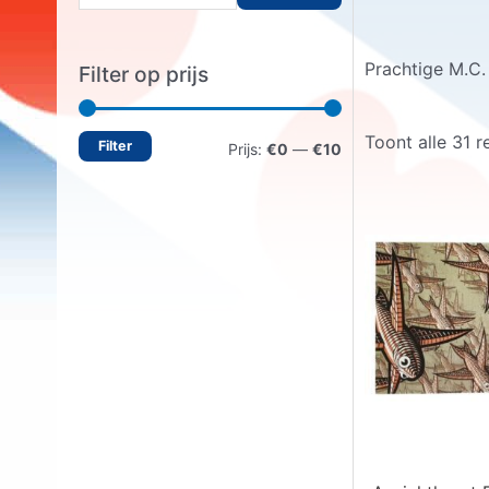
o
e
Prachtige M.C.
Filter op prijs
k
e
Toont alle 31 r
Filter
M
M
n
Prijs:
€0
—
€10
n
i
a
a
n
x
a
.
.
r
p
p
:
r
r
i
i
j
j
s
s