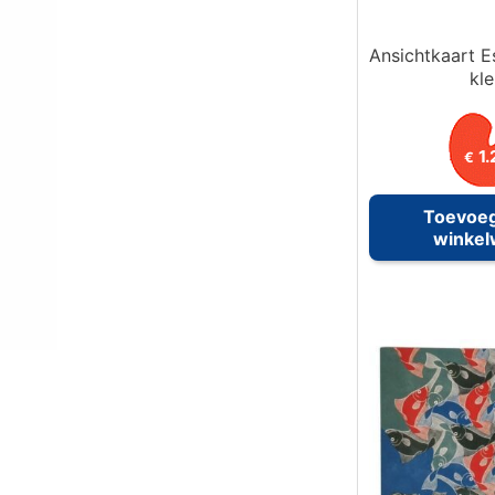
Ansichtkaart E
kle
1.
€
Toevoe
winke