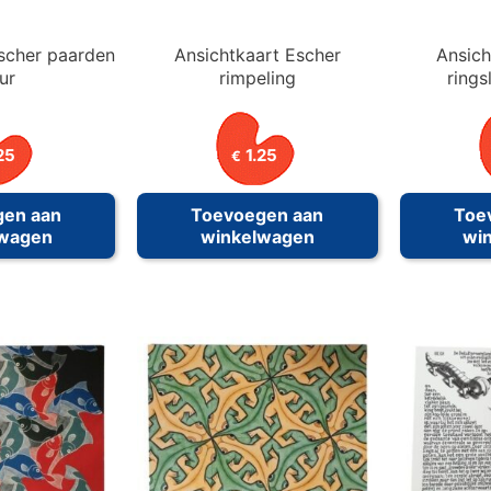
scher paarden
Ansichtkaart Escher
Ansich
ur
rimpeling
ring
25
1.25
€
gen aan
Toevoegen aan
Toe
lwagen
winkelwagen
wi