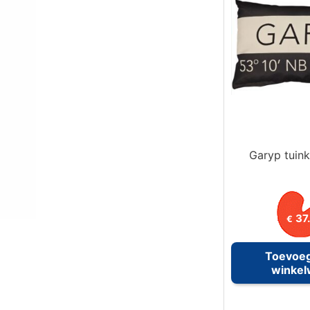
Garyp tuink
37
€
Toevoe
winke