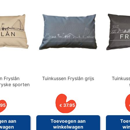
n Fryslân
Tuinkussen Fryslân grijs
Tuinkuss
ryske sporten
.95
37.95
€
gen aan
Toevoegen aan
Toe
lwagen
winkelwagen
wi