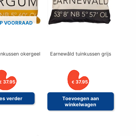
OP VOORRAAD
inkussen okergeel
Earnewâld tuinkussen grijs
37.95
37.95
€
€
es verder
Toevoegen aan
winkelwagen