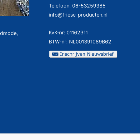
Telefoon: 06-53259385
info@friese-producten.nl
KvK-nr: 01162311
badmode,
BTW-nr: NL001391089B62