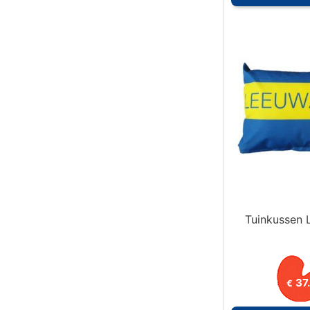
Tuinkussen 
37
€