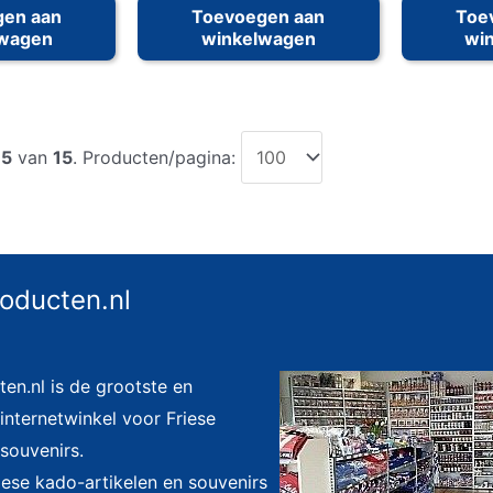
gen aan
Toevoegen aan
Toe
lwagen
winkelwagen
wi
15
van
15
. Producten/pagina:
roducten.nl
ten.nl is de grootste en
nternetwinkel voor Friese
souvenirs.
riese kado-artikelen en souvenirs