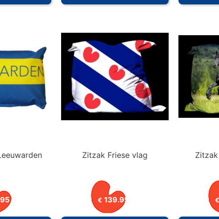
Leeuwarden
Zitzak Friese vlag
Zitzak
.95
139.95
€