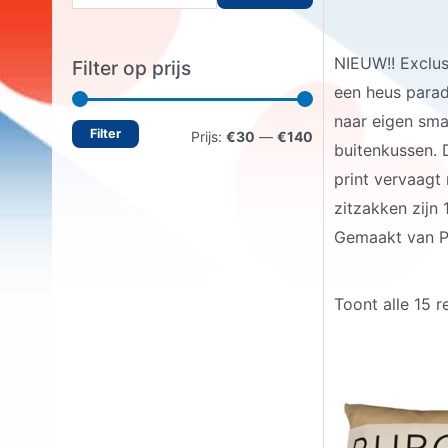
o
e
NIEUW!! Exclus
Filter op prijs
k
een heus paradi
e
naar eigen sma
Filter
M
M
n
Prijs:
€30
—
€140
buitenkussen. 
n
i
a
print vervaagt
a
n
x
zitzakken zijn
a
.
.
Gemaakt van Po
r
p
p
:
r
r
Toont alle 15 r
i
i
j
j
s
s