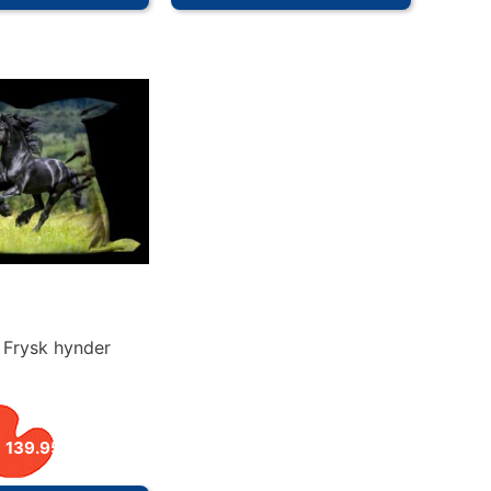
 Frysk hynder
139.95
€