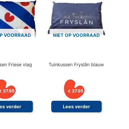
OP VOORRAAD
NIET OP VOORRAAD
sen Friese vlag
Tuinkussen Fryslân blauw
37.95
37.95
€
€
es verder
Lees verder