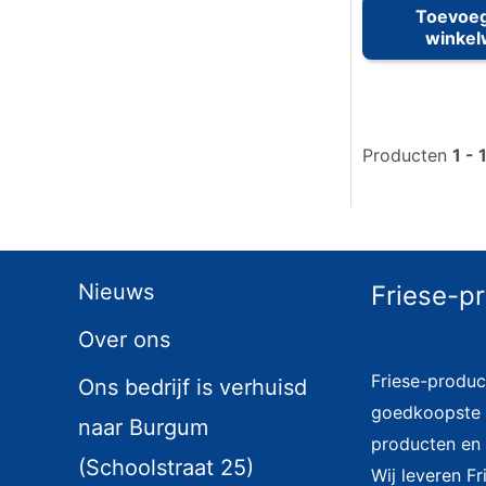
Toevoe
winke
Producten
1 - 
Nieuws
Friese-p
Over ons
Friese-produc
Ons bedrijf is verhuisd
goedkoopste i
naar Burgum
producten en 
(Schoolstraat 25)
Wij leveren F