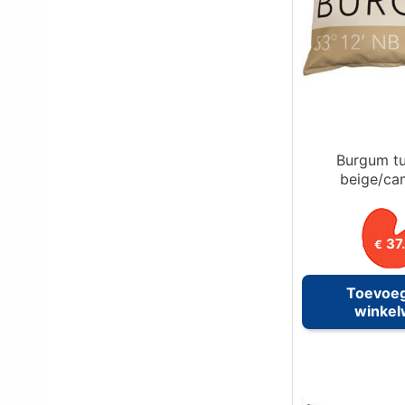
Burgum tu
beige/cam
37
€
Toevoe
winke