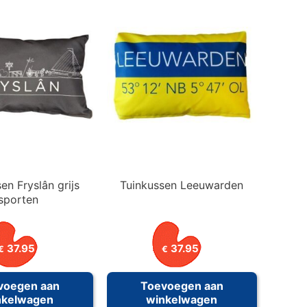
en Fryslân grijs
Tuinkussen Leeuwarden
sporten
37.95
37.95
€
€
voegen aan
Toevoegen aan
nkelwagen
winkelwagen