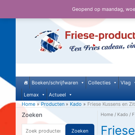
Geopend op maandag, woens
Ga
naar
de
inhoud
Boeken/schrijfwaren
Collecties
Vlag
Lemax
Actueel
Home
Producten
Kado
Friese Kussens en Zi
Zoeken
Home
/
Kado
/ F
Fries
Z
Zoeken