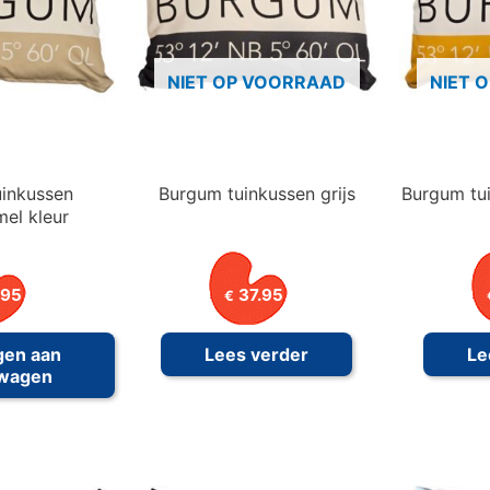
NIET OP VOORRAAD
NIET 
inkussen
Burgum tuinkussen grijs
Burgum tu
el kleur
.95
37.95
€
gen aan
Lees verder
Le
lwagen