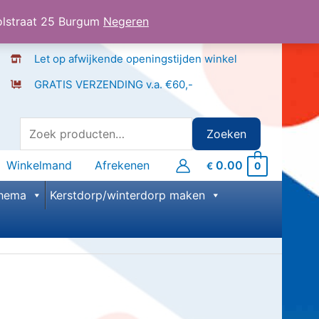
olstraat 25 Burgum
Negeren
Let op afwijkende openingstijden winkel
GRATIS VERZENDING v.a. €60,-
Zoeken
Zoeken
naar:
Winkelmand
Afrekenen
0.00
0
€
hema
Kerstdorp/winterdorp maken