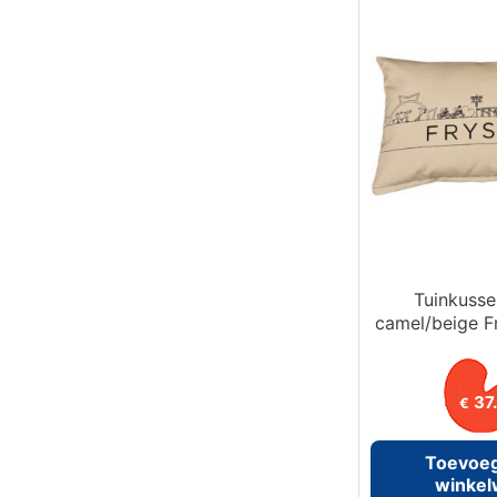
Tuinkusse
camel/beige F
37
€
Toevoe
winke