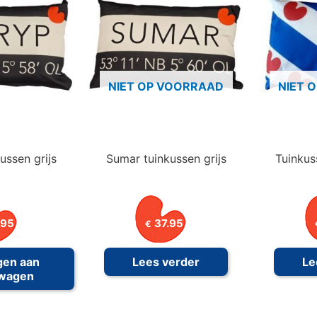
NIET OP VOORRAAD
NIET 
ussen grijs
Sumar tuinkussen grijs
Tuinkus
.95
37.95
€
gen aan
Lees verder
Le
lwagen