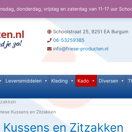
dag, donderdag, vrijdag en zaterdag van 11-17 uur Scho
Schoolstraat 25, 9251 EA Burgum
06-53259385
info@friese-producten.nl
Levensmiddelen
Kleding
Kado
Diversen
T
tzakken
riese Kussens en Zitzakken
e Kussens en Zitzakken