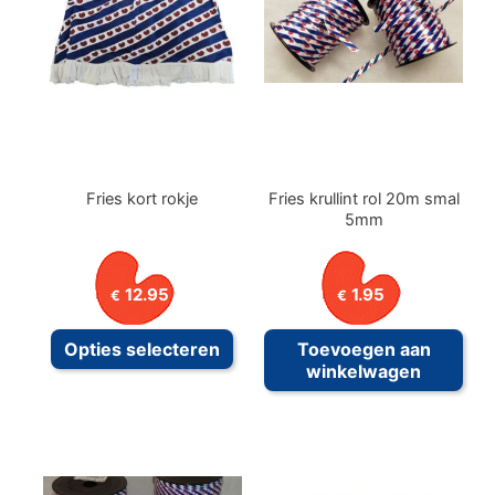
kan
geko
word
op
de
prod
Fries kort rokje
Fries krullint rol 20m smal
5mm
12.95
1.95
€
€
Dit
Opties selecteren
Toevoegen aan
product
winkelwagen
heeft
meerdere
variaties.
Deze