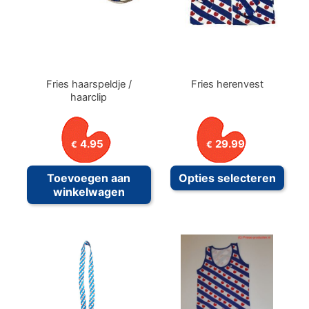
Fries haarspeldje /
Fries herenvest
haarclip
4.95
29.99
€
€
Dit
Toevoegen aan
Opties selecteren
prod
winkelwagen
heeft
meer
variat
Deze
optie
kan