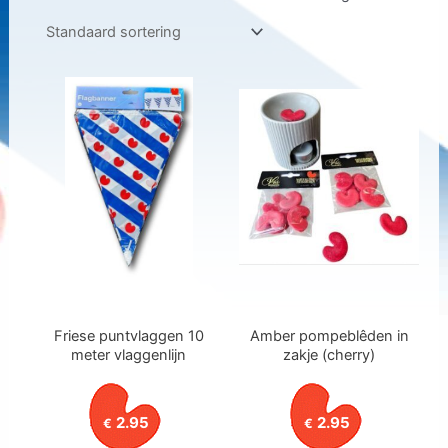
Friese puntvlaggen 10
Amber pompeblêden in
meter vlaggenlijn
zakje (cherry)
2.95
2.95
€
€