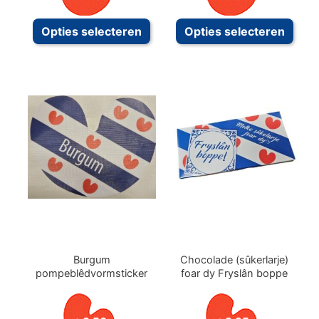
Dit
Dit
Opties selecteren
Opties selecteren
product
prod
heeft
heeft
meerdere
meer
variaties.
variat
Deze
Deze
optie
optie
kan
kan
gekozen
geko
worden
word
op
op
de
de
productpagina
prod
Burgum
Chocolade (sûkerlarje)
pompeblêdvormsticker
foar dy Fryslân boppe