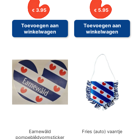
3.95
5.95
€
€
Toevoegen aan
Toevoegen aan
winkelwagen
winkelwagen
Earnewâld
Fries (auto) vaantje
pompeblêdvormsticker