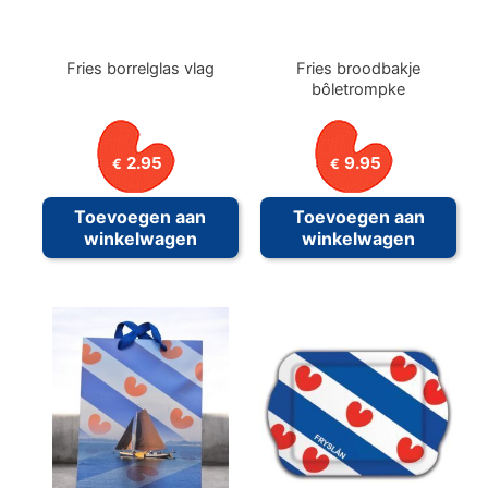
de
prod
Fries borrelglas vlag
Fries broodbakje
bôletrompke
2.95
9.95
€
€
Toevoegen aan
Toevoegen aan
winkelwagen
winkelwagen