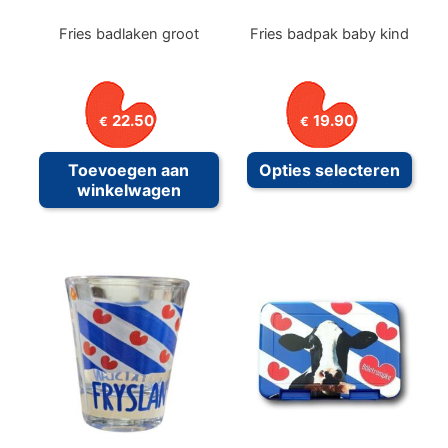
Fries badlaken groot
Fries badpak baby kind
22.50
19.90
€
€
Dit
Toevoegen aan
Opties selecteren
prod
winkelwagen
heeft
meer
variat
Deze
optie
kan
geko
word
op