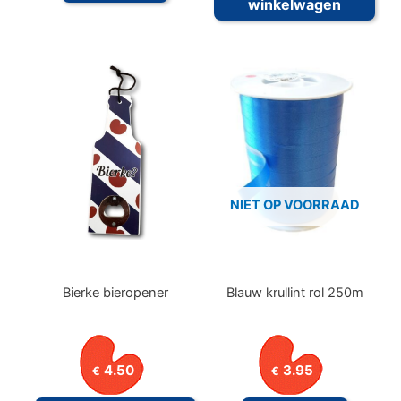
winkelwagen
NIET OP VOORRAAD
Bierke bieropener
Blauw krullint rol 250m
4.50
3.95
€
€