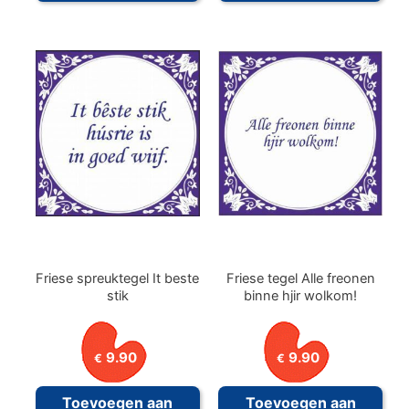
Friese spreuktegel It beste
Friese tegel Alle freonen
stik
binne hjir wolkom!
9.90
9.90
€
€
Toevoegen aan
Toevoegen aan