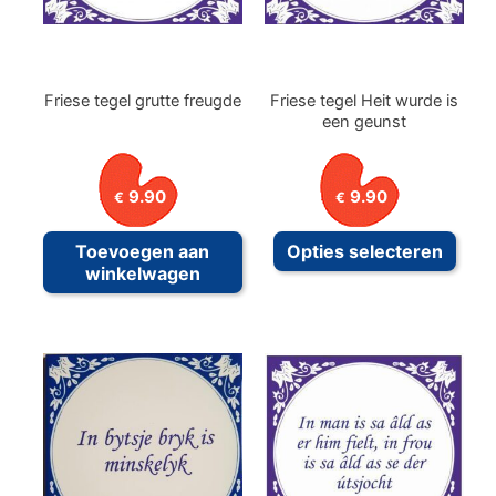
Friese tegel grutte freugde
Friese tegel Heit wurde is
een geunst
9.90
9.90
€
€
Dit
Toevoegen aan
Opties selecteren
prod
winkelwagen
heeft
meer
variat
Deze
optie
kan
geko