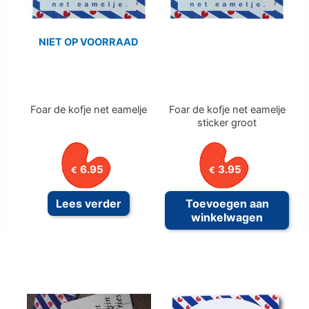
NIET OP VOORRAAD
Foar de kofje net eamelje
Foar de kofje net eamelje
sticker groot
6.95
3.95
€
€
Lees verder
Toevoegen aan
winkelwagen