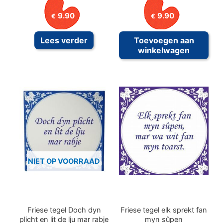
9.90
9.90
€
€
Lees verder
Toevoegen aan
winkelwagen
NIET OP VOORRAAD
Friese tegel Doch dyn
Friese tegel elk sprekt fan
plicht en lit de lju mar rabje
myn sûpen