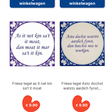
winkelwagen
winkelwagen
Friese tegel as it net kin
Friese tegel Asto dochst
sa’t it moat
watsto aardich fynst…
9.90
9.90
€
€