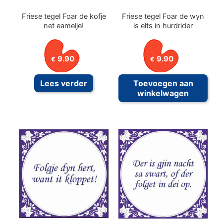
Friese tegel Foar de kofje
Friese tegel Foar de wyn
net eamelje!
is elts in hurdrider
9.90
9.90
€
€
Lees verder
Toevoegen aan
winkelwagen