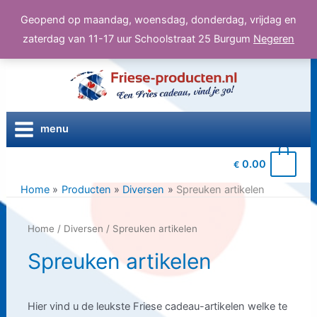
Geopend op maandag, woensdag, donderdag, vrijdag en
zaterdag van 11-17 uur Schoolstraat 25 Burgum
Negeren
Ga
naar
de
inhoud
menu
0
0.00
€
Home
Producten
Diversen
Spreuken artikelen
Home
/
Diversen
/ Spreuken artikelen
Spreuken artikelen
Hier vind u de leukste Friese cadeau-artikelen welke te