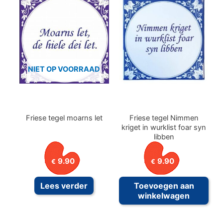
NIET OP VOORRAAD
Friese tegel moarns let
Friese tegel Nimmen
kriget in wurklist foar syn
libben
9.90
9.90
€
€
Lees verder
Toevoegen aan
winkelwagen