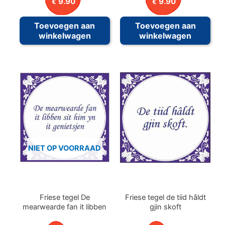
9.90
9.90
€
€
Toevoegen aan
Toevoegen aan
winkelwagen
winkelwagen
NIET OP VOORRAAD
Friese tegel De
Friese tegel de tiid hâldt
mearwearde fan it libben
gjin skoft