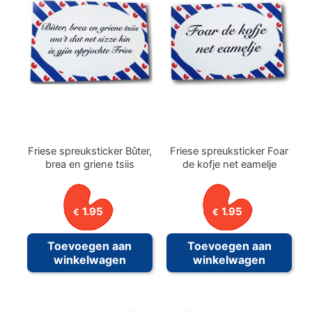
Friese spreuksticker Bûter,
Friese spreuksticker Foar
brea en griene tsiis
de kofje net eamelje
1.95
1.95
€
€
Toevoegen aan
Toevoegen aan
winkelwagen
winkelwagen