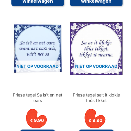
winkelwagen
winkelwagen
NIET OP VOORRAAD
NIET OP VOORRAAD
Friese tegel Sa is’t en net
Friese tegel sa’t it klokje
oars
thús tikket
9.90
9.90
€
€