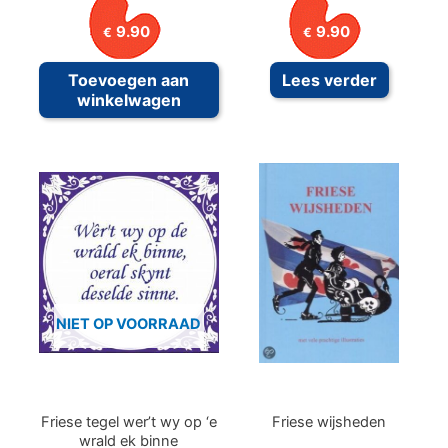
9.90
9.90
€
€
Toevoegen aan
Lees verder
winkelwagen
NIET OP VOORRAAD
Friese tegel wer’t wy op ‘e
Friese wijsheden
wrald ek binne