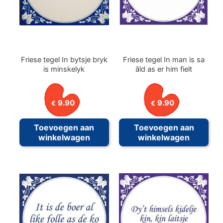
word
op
de
prod
Friese tegel In bytsje bryk
Friese tegel In man is sa
is minskelyk
âld as er him fielt
9.90
9.90
€
€
Toevoegen aan
Toevoegen aan
winkelwagen
winkelwagen