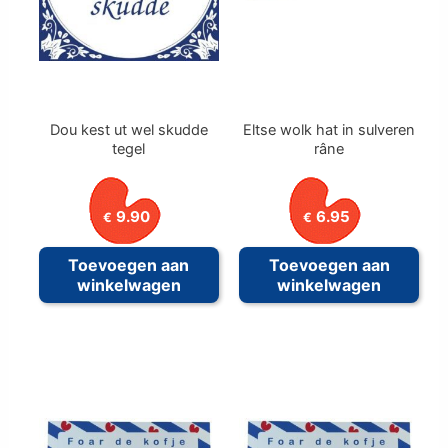
Dou kest ut wel skudde
Eltse wolk hat in sulveren
tegel
râne
9.90
6.95
€
€
Toevoegen aan
Toevoegen aan
winkelwagen
winkelwagen