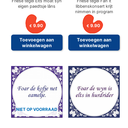
Friese tegel Elts moat syn
Friese tegel Fan it
eigen paedtsje lâns
libbenskonsert krijt
nimmen in program
9.90
9.90
€
€
Toevoegen aan
Toevoegen aan
winkelwagen
winkelwagen
NIET OP VOORRAAD