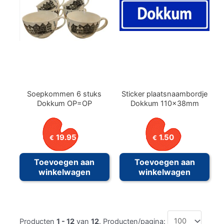
Soepkommen 6 stuks
Sticker plaatsnaambordje
Dokkum OP=OP
Dokkum 110x38mm
19.95
1.50
€
€
Toevoegen aan
Toevoegen aan
winkelwagen
winkelwagen
Producten
1 - 12
van
12
. Producten/pagina: