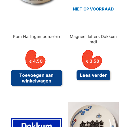
NIET OP VOORRAAD
Kom Harlingen porselein
Magneet letters Dokkum
mdf
4.50
3.50
€
€
Toevoegen aan
Lees verder
winkelwagen