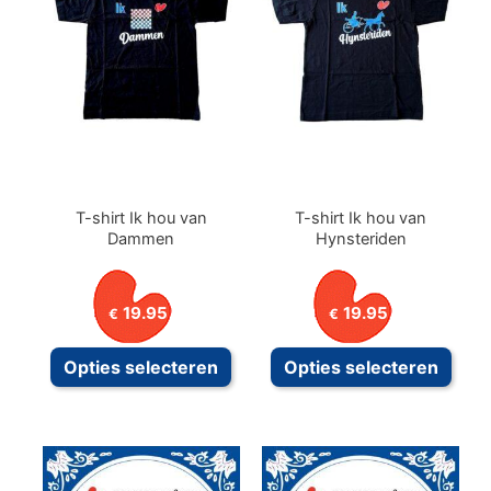
T-shirt Ik hou van
T-shirt Ik hou van
Dammen
Hynsteriden
19.95
19.95
€
€
Dit
Dit
Opties selecteren
Opties selecteren
product
prod
heeft
heeft
meerdere
meer
variaties.
variat