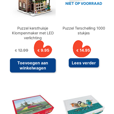
NIET OP VOORRAAD
Puzzel kersthuisje
Puzzel Terschelling 1000
Klompenmaker met LED
stukjes
verlichting
Oorspronkelijke
Huidige
12.99
9.95
14.95
€
€
€
prijs
prijs
was:
is:
Toevoegen aan
Lees verder
€12.99.
€9.95.
winkelwagen