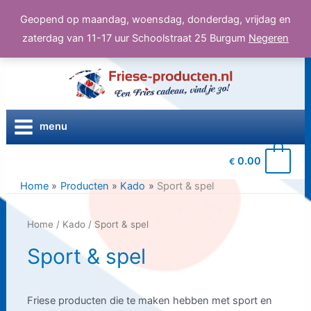
Geopend op maandag, woensdag, donderdag, vrijdag en
zaterdag van 11-17 uur Schoolstraat 25 Burgum
Negeren
Ga
naar
de
inhoud
menu
0
0.00
€
Home
Producten
Kado
Sport & spel
Home
/
Kado
/ Sport & spel
Sport & spel
Friese producten die te maken hebben met sport en