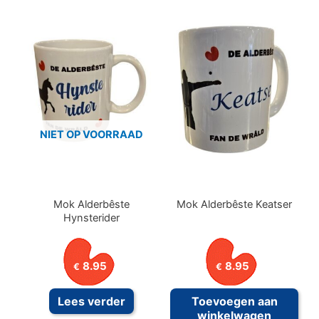
NIET OP VOORRAAD
Mok Alderbêste
Mok Alderbêste Keatser
Hynsterider
8.95
8.95
€
€
Lees verder
Toevoegen aan
winkelwagen