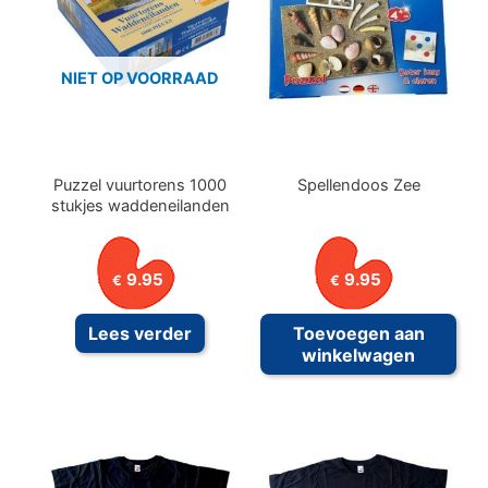
NIET OP VOORRAAD
Puzzel vuurtorens 1000
Spellendoos Zee
stukjes waddeneilanden
9.95
9.95
€
€
Lees verder
Toevoegen aan
winkelwagen