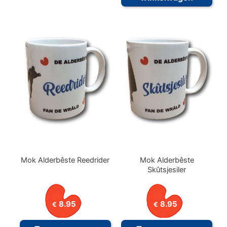
Mok Alderbêste Reedrider
Mok Alderbêste
Skûtsjesiler
8.95
8.95
€
€