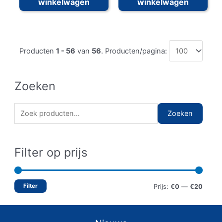
winkelwagen
winkelwagen
Producten
1 - 56
van
56
. Producten/pagina:
Zoeken
Z
Zoeken
o
e
Filter op prijs
k
e
n
Filter
M
M
Prijs:
€0
—
€20
n
i
a
a
n
x