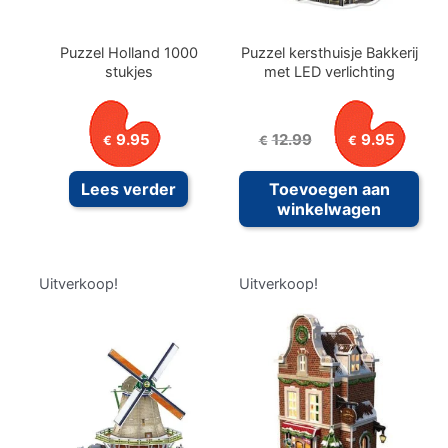
Puzzel Holland 1000
Puzzel kersthuisje Bakkerij
stukjes
met LED verlichting
Oorspronkelijke
Huid
9.95
12.99
9.95
€
€
€
prijs
prijs
was:
is:
Lees verder
Toevoegen aan
€12.99.
€9.9
winkelwagen
Uitverkoop!
Uitverkoop!