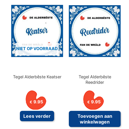
NIET OP VOORRAAD
Tegel Alderbêste Keatser
Tegel Alderbêste
Reedrider
9.95
9.95
€
€
Lees verder
Toevoegen aan
winkelwagen