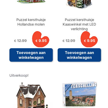
Puzzel kersthuisje
Puzzel kersthuisje
Hollandse molen
Kaaswinkel met LED
verlichting
Oorspronkelijke
Huidige
Oorspronkelijke
Huid
12.99
9.95
12.99
9.95
€
€
€
€
prijs
prijs
prijs
prijs
was:
is:
was:
is:
Toevoegen aan
Toevoegen aan
€12.99.
€9.95.
€12.99.
€9.9
winkelwagen
winkelwagen
Uitverkoop!