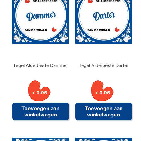
Deze
Deze
optie
optie
kan
kan
gekozen
geko
worden
word
op
op
de
de
productpagina
prod
Tegel Alderbêste Dammer
Tegel Alderbêste Darter
9.95
9.95
€
€
Toevoegen aan
Toevoegen aan
winkelwagen
winkelwagen