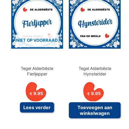
NIET OP VOORRAAD
Tegel Alderbêste
Tegel Alderbêste
Fierljepper
Hynsterider
9.95
9.95
€
€
Lees verder
Toevoegen aan
winkelwagen