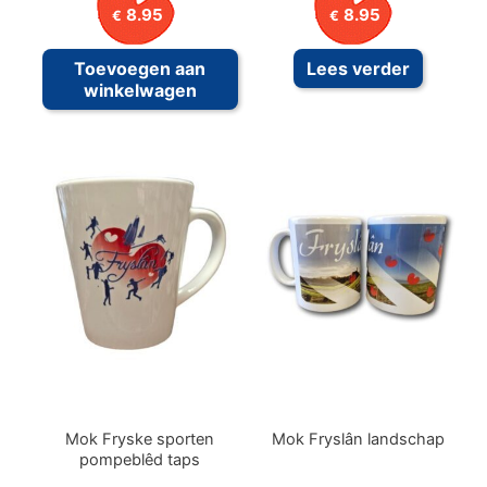
8.95
8.95
€
€
Toevoegen aan
Lees verder
winkelwagen
Mok Fryske sporten
Mok Fryslân landschap
pompeblêd taps