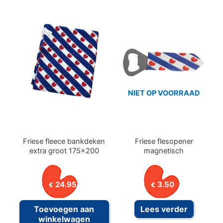
NIET OP VOORRAAD
Friese fleece bankdeken
Friese flesopener
extra groot 175×200
magnetisch
24.95
3.50
€
€
Toevoegen aan
Lees verder
winkelwagen