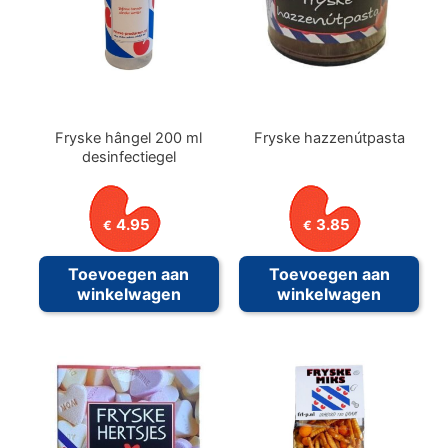
Fryske hângel 200 ml
Fryske hazzenútpasta
desinfectiegel
4.95
3.85
€
€
Toevoegen aan
Toevoegen aan
winkelwagen
winkelwagen