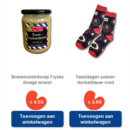
Boeremosterdsoep Fryske
Feestdagen sokken
droege woarst
donkerblauw-rood
4.50
3.99
€
€
Toevoegen aan
Toevoegen aan
winkelwagen
winkelwagen