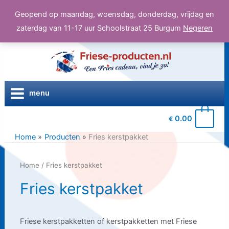
Geopend op maandag, woensdag, donderdag, vrijdag en
zaterdag van 11-17 uur Schoolstraat 25 Burgum
Negeren
Ga
naar
de
inhoud
menu
0
0.00
€
Home
Producten
Fries kerstpakket
Home
/ Fries kerstpakket
Fries kerstpakket
Friese kerstpakketten of kerstpakketten met Friese