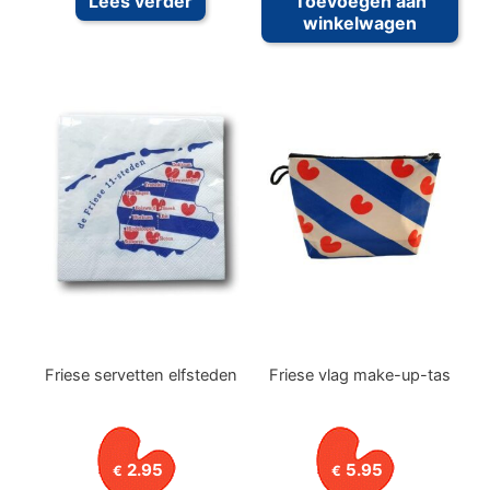
Lees verder
Toevoegen aan
winkelwagen
Friese servetten elfsteden
Friese vlag make-up-tas
2.95
5.95
€
€