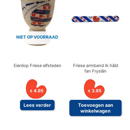
NIET OP VOORRAAD
Eierdop Friese elfsteden
Friese armband Ik hâld
fan Fryslân
4.95
3.95
€
€
Lees verder
Toevoegen aan
winkelwagen