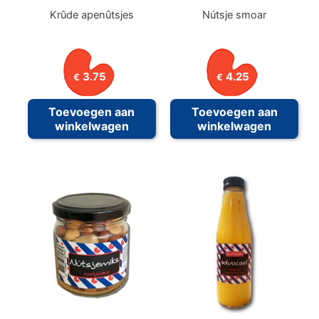
Krûde apenûtsjes
Nútsje smoar
3.75
4.25
€
€
Toevoegen aan
Toevoegen aan
winkelwagen
winkelwagen