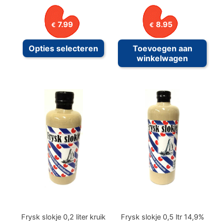
7.99
8.95
€
€
Dit
Opties selecteren
Toevoegen aan
product
winkelwagen
heeft
meerdere
variaties.
Deze
optie
kan
gekozen
worden
op
de
productpagina
Frysk slokje 0,2 liter kruik
Frysk slokje 0,5 ltr 14,9%