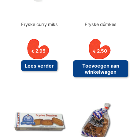
Fryske curry miks
Fryske dúmkes
2.95
2.50
€
€
Lees verder
Toevoegen aan
winkelwagen