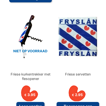
NIET OP VOORRAAD
Friese kurkentrekker met
Friese servetten
flesopener
3.95
2.95
€
€