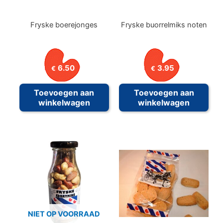
Fryske boerejonges
Fryske buorrelmiks noten
6.50
3.95
€
€
Toevoegen aan
Toevoegen aan
winkelwagen
winkelwagen
NIET OP VOORRAAD