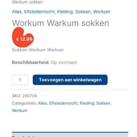
Warkum sokken
Alles
,
Elfstedentocht
,
Kleding
,
Sokken
,
Workum
Workum Warkum sokken
12.99
€
Sokken Workum Warkum
Beschikbaarheid:
Op voorraad
Workum
Toevoegen aan winkelwagen
Warkum
sokken
SKU:
260708
aantal
Categorieën:
Alles
,
Elfstedentocht
,
Kleding
,
Sokken
,
Workum