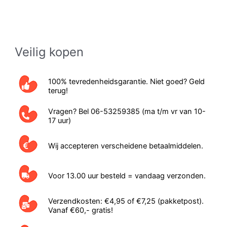
meer
variat
Deze
optie
Veilig kopen
kan
geko
100% tevredenheidsgarantie. Niet goed? Geld
word
terug!
op
Vragen? Bel 06-53259385 (ma t/m vr van 10-
de
17 uur)
prod
Wij accepteren verscheidene betaalmiddelen.
Voor 13.00 uur besteld = vandaag verzonden.
Verzendkosten: €4,95 of €7,25 (pakketpost).
Vanaf €60,- gratis!