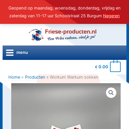
Geopend op maandag, woensdag, donderdag, vrijdag en
zaterdag van 11-17 uur Schoolstraat 25 Burgum
Negeren
Ga
naar
de
inhoud
menu
0
0.00
€
Home
Producten
Workum Warkum sokken