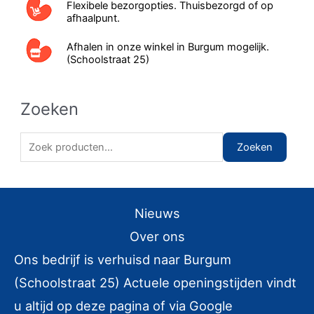
Flexibele bezorgopties. Thuisbezorgd of op
afhaalpunt.
Afhalen in onze winkel in Burgum mogelijk.
(Schoolstraat 25)
Zoeken
Z
Zoeken
o
e
k
Nieuws
e
Over ons
n
Ons bedrijf is verhuisd naar Burgum
n
(Schoolstraat 25) Actuele openingstijden vindt
a
u altijd op deze pagina of via Google
a