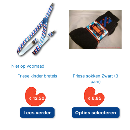
variaties.
Deze
optie
kan
gekozen
worden
op
de
Niet op voorraad
productpagina
Friese kinder bretels
Friese sokken Zwart (3
paar)
12.50
6.95
€
€
Dit
Lees verder
Opties selecteren
prod
heeft