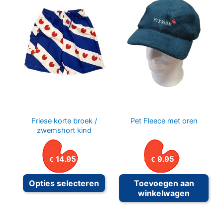
Friese korte broek /
Pet Fleece met oren
zwemshort kind
14.95
9.95
€
€
Dit
Opties selecteren
Toevoegen aan
product
winkelwagen
heeft
meerdere