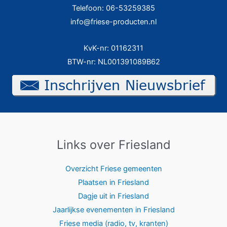
Telefoon: 06-53259385
info@friese-producten.nl
KvK-nr: 01162311
BTW-nr: NL001391089B62
Links over Friesland
Overzicht Friese gemeenten
Plaatsen in Friesland
Dagje uit in Friesland
Jaarlijkse evenementen in Friesland
Friese media (radio, tv, kranten)