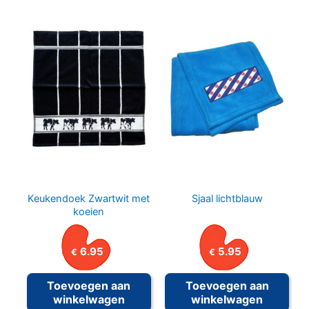
Keukendoek Zwartwit met
Sjaal lichtblauw
koeien
6.95
5.95
€
€
Toevoegen aan
Toevoegen aan
winkelwagen
winkelwagen