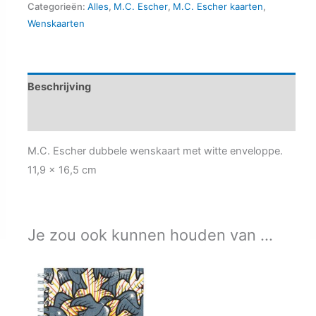
mc866
Categorieën:
Alles
,
M.C. Escher
,
M.C. Escher kaarten
,
Wenskaarten
aantal
Beschrijving
Aanvullende informatie
M.C. Escher dubbele wenskaart met witte enveloppe.
11,9 x 16,5 cm
Je zou ook kunnen houden van …