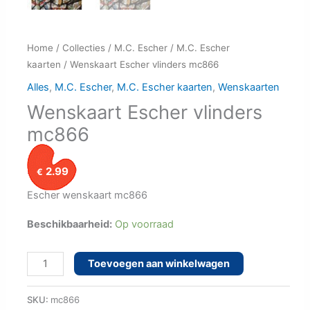
Home
/
Collecties
/
M.C. Escher
/
M.C. Escher
kaarten
/ Wenskaart Escher vlinders mc866
Alles
,
M.C. Escher
,
M.C. Escher kaarten
,
Wenskaarten
Wenskaart Escher vlinders
mc866
2.99
€
Escher wenskaart mc866
Beschikbaarheid:
Op voorraad
Wenskaart
Toevoegen aan winkelwagen
Escher
vlinders
SKU:
mc866