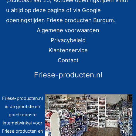
(Schoolstraat 25) Actuele openingstijden vindt
a
u altijd op deze pagina of via Google
a
r
openingstijden Friese producten Burgum.
:
Algemene voorwaarden
Privacybeleid
Klantenservice
Contact
Friese-producten.nl
Friese-producten.nl
is de grootste en
goedkoopste
internetwinkel voor
Friese producten en