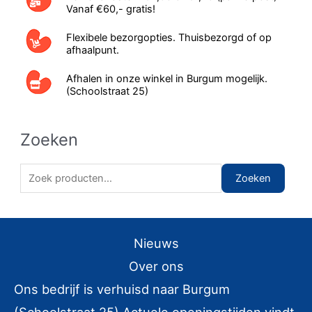
Vanaf €60,- gratis!
Flexibele bezorgopties. Thuisbezorgd of op
afhaalpunt.
Afhalen in onze winkel in Burgum mogelijk.
(Schoolstraat 25)
Zoeken
Z
Zoeken
o
e
k
Nieuws
e
Over ons
n
Ons bedrijf is verhuisd naar Burgum
n