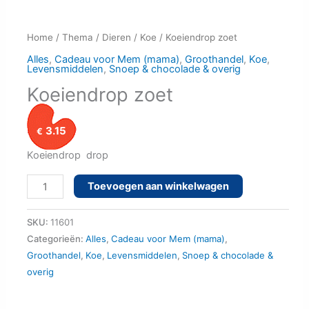
Home
/
Thema
/
Dieren
/
Koe
/ Koeiendrop zoet
Alles
,
Cadeau voor Mem (mama)
,
Groothandel
,
Koe
,
Levensmiddelen
,
Snoep & chocolade & overig
Koeiendrop zoet
3.15
€
Koeiendrop drop
Koeiendrop zoet aantal
Toevoegen aan winkelwagen
SKU:
11601
Categorieën:
Alles
,
Cadeau voor Mem (mama)
,
Groothandel
,
Koe
,
Levensmiddelen
,
Snoep & chocolade &
overig