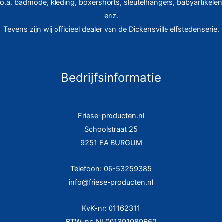
o.a. badmode, kleding, boxershorts, sleutelhangers, babyartikelen
enz.
Tevens zijn wij officieel dealer van de Dickensville elfstedenserie.
Bedrijfsinformatie
Friese-producten.nl
Schoolstraat 25
9251 EA BURGUM
Telefoon: 06-53259385
info@friese-producten.nl
KvK-nr: 01162311
BTW-nr: NL001391089B62