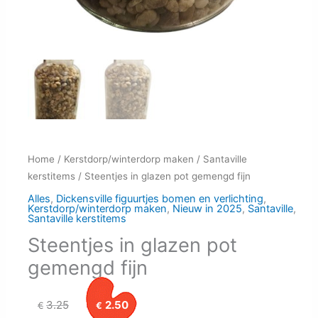
Home
/
Kerstdorp/winterdorp maken
/
Santaville
kerstitems
/ Steentjes in glazen pot gemengd fijn
Alles
,
Dickensville figuurtjes bomen en verlichting
,
Kerstdorp/winterdorp maken
,
Nieuw in 2025
,
Santaville
,
Santaville kerstitems
Steentjes in glazen pot
gemengd fijn
Oorspronkelijke
Huidige
3.25
2.50
€
€