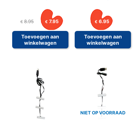
Oorspronkelijke
Huidige
8.95
7.95
6.95
€
€
€
prijs
prijs
was:
is:
Toevoegen aan
Toevoegen aan
€8.95.
€7.95.
winkelwagen
winkelwagen
NIET OP VOORRAAD