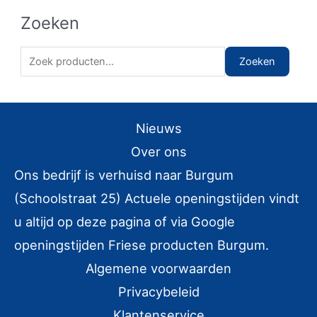
Zoeken
Z
Zoeken
o
e
k
Nieuws
e
Over ons
n
Ons bedrijf is verhuisd naar Burgum
n
(Schoolstraat 25) Actuele openingstijden vindt
a
u altijd op deze pagina of via Google
a
r
openingstijden Friese producten Burgum.
:
Algemene voorwaarden
Privacybeleid
Klantenservice