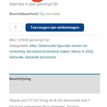
prijs
prijs
Steentjes in glas gemengd fijn
was:
is:
Beschikbaarheid:
Op voorraad
€3.25.
€2.50.
Steentjes
Toevoegen aan winkelwagen
in
glazen
SKU:
121938-gemengd-fijn
pot
Categorieën:
Alles
,
Dickensville figuurtjes bomen en
verlichting
,
Kerstdorp/winterdorp maken
,
Nieuw in 2025
,
gemengd
Santaville
,
Santaville kerstitems
fijn
aantal
Beschrijving
Aanvullende informatie
Glazen pot (17 cm hoog en 8 cm doorsnee) met 1
kilogram gemengde fijne steentjes. Diverse