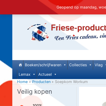
Geopend op maandag, woens
Ga naar de inhoud
Boeken/schrijfwaren
Collecties
Vlag
Lemax
Actueel
Home
Producten
Soepkom Workum
Veilig kopen
100%