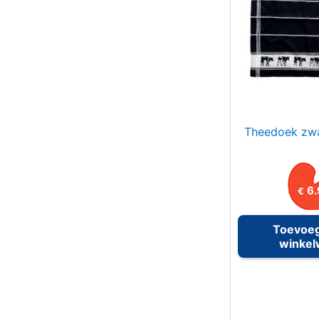
Theedoek zwa
6.
€
Toevoe
winke