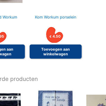
rd Workum
Kom Workum porselein
95
4.50
€
gen aan
Toevoegen aan
lwagen
winkelwagen
rde producten