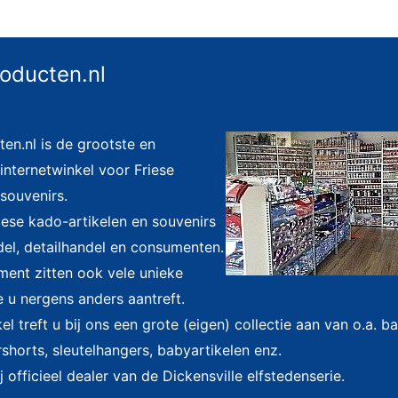
roducten.nl
ten.nl is de grootste en
nternetwinkel voor Friese
souvenirs.
riese kado-artikelen en souvenirs
el, detailhandel en consumenten.
iment zitten ook vele unieke
e u nergens anders aantreft.
l treft u bij ons een grote (eigen) collectie aan van o.a. 
shorts, sleutelhangers, babyartikelen enz.
j officieel dealer van de Dickensville elfstedenserie.