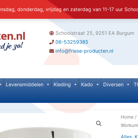
dag, donderdag, vrijdag en zaterdag van 11-17 uur Scho
Schoolstraat 25, 9251 EA Burgum
06-53259385
info@friese-producten.nl
Levensmiddelen
Kleding
Kado
Diversen
T
Home
/
Worku
Alles
,
K