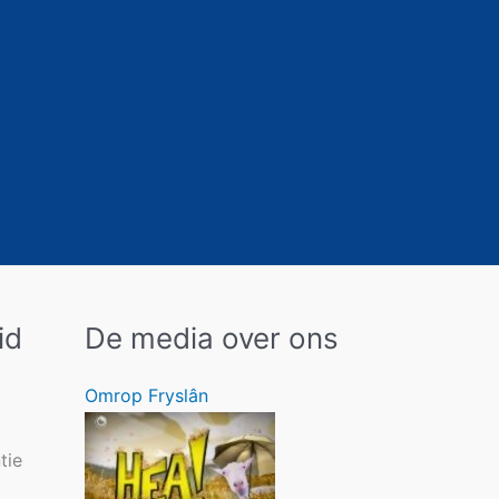
id
De media over ons
Omrop Fryslân
tie