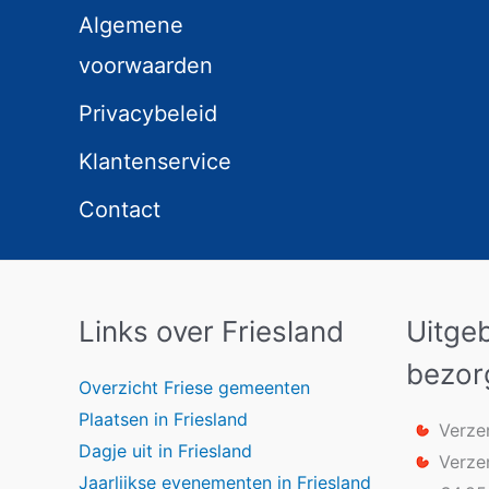
Algemene
voorwaarden
Privacybeleid
Klantenservice
Contact
Links over Friesland
Uitge
bezor
Overzicht Friese gemeenten
Plaatsen in Friesland
Verze
Dagje uit in Friesland
Verze
Jaarlijkse evenementen in Friesland