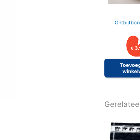
Ontbijtbo
3.
€
Toevoe
winke
Gerelatee