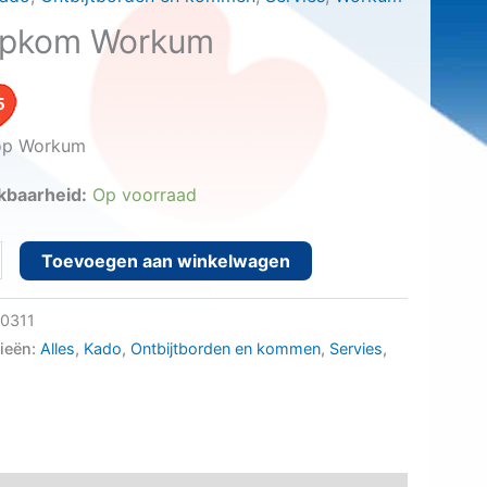
pkom Workum
5
op Workum
kbaarheid:
Op voorraad
m Workum aantal
Toevoegen aan winkelwagen
0311
ieën:
Alles
,
Kado
,
Ontbijtborden en kommen
,
Servies
,