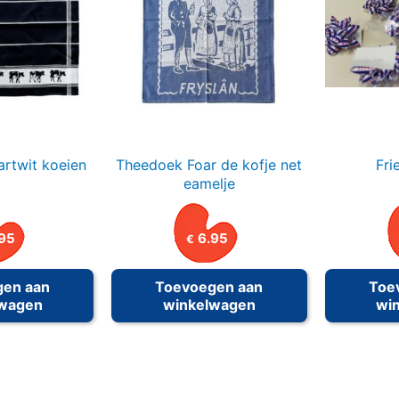
rtwit koeien
Theedoek Foar de kofje net
Fri
eamelje
95
6.95
€
gen aan
Toevoegen aan
Toe
lwagen
winkelwagen
wi