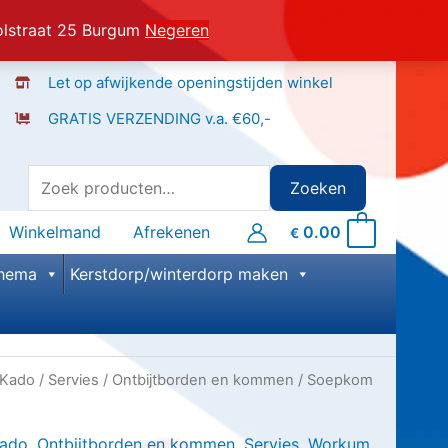
olstraat 25 Burgum
Negeren
Let op afwijkende openingstijden winkel
GRATIS VERZENDING v.a. €60,-
Zoeken naar:
Zoeken
Winkelmand
Afrekenen
0.00
0
€
hema
Kerstdorp/winterdorp maken
Kado
/
Servies
/
Ontbijtborden en kommen
/ Soepkom
m
ado
,
Ontbijtborden en kommen
,
Servies
,
Workum