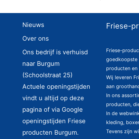
Nieuws
Friese-p
Over ons
Friese-produc
Ons bedrijf is verhuisd
goedkoopste i
naar Burgum
producten en 
(Schoolstraat 25)
Wij leveren F
Actuele openingstijden
aan groothand
In ons assort
vindt u altijd op deze
producten, di
pagina of via Google
In de webwinke
openingstijden Friese
kleding, boxer
Tevens zijn wi
producten Burgum.