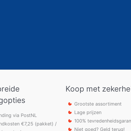
breide
Koop met zekerhe
gopties
Grootste assortiment
Lage prijzen
nding via PostNL
100% tevredenheidsgaran
ndkosten €7,25 (pakket) /
Niet goed? Geld terug!