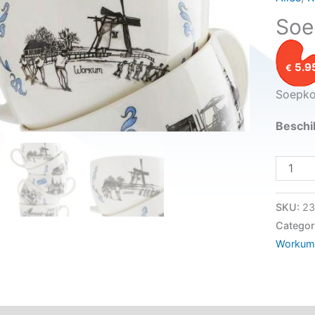
Soe
5.9
€
Soepk
Beschi
Soepko
SKU:
23
Categor
Workum