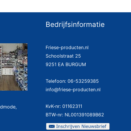
Bedrijfsinformatie
Friese-producten.nl
Schoolstraat 25
9251 EA BURGUM
Telefoon: 06-53259385
info@friese-producten.nl
KvK-nr: 01162311
badmode,
BTW-nr: NL001391089B62