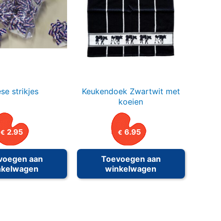
ese strikjes
Keukendoek Zwartwit met
koeien
2.95
6.95
€
€
voegen aan
Toevoegen aan
nkelwagen
winkelwagen