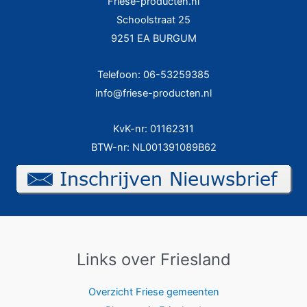
Friese-producten.nl
Schoolstraat 25
9251 EA BURGUM
Telefoon: 06-53259385
info@friese-producten.nl
KvK-nr: 01162311
BTW-nr: NL001391089B62
Links over Friesland
Overzicht Friese gemeenten