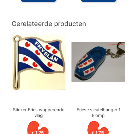
Gerelateerde producten
Sticker Fries wapperende
Friese sleutelhanger 1
vlag
klomp
1.25
1.75
€
€