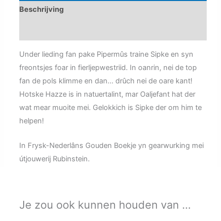
Beschrijving
Aanvullende informatie
Under lieding fan pake Pipermûs traine Sipke en syn
freontsjes foar in fierljepwestriid. In oanrin, nei de top
fan de pols klimme en dan… drûch nei de oare kant!
Hotske Hazze is in natuertalint, mar Oaljefant hat der
wat mear muoite mei. Gelokkich is Sipke der om him te
helpen!
In Frysk-Nederlâns Gouden Boekje yn gearwurking mei
útjouwerij Rubinstein.
Je zou ook kunnen houden van …