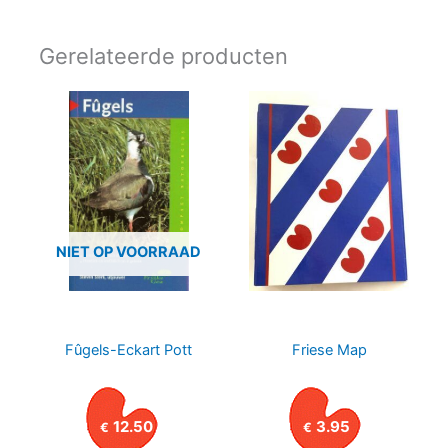
Gerelateerde producten
NIET OP VOORRAAD
Fûgels-Eckart Pott
Friese Map
12.50
3.95
€
€