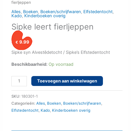
fierljeppen
Alles
,
Boeken
,
Boeken/schrijfwaren
,
Elfstedentocht
,
Kado
,
Kinderboeken overig
Sipke leert fierljeppen
9.99
€
Sipke syn Alvestêdetocht / Sipke’s Elfstedentocht
Beschikbaarheid:
Op voorraad
Sipke
Toevoegen aan winkelwagen
leert
fierljeppen
SKU:
180301-1
aantal
Categorieën:
Alles
,
Boeken
,
Boeken/schrijfwaren
,
Elfstedentocht
,
Kado
,
Kinderboeken overig