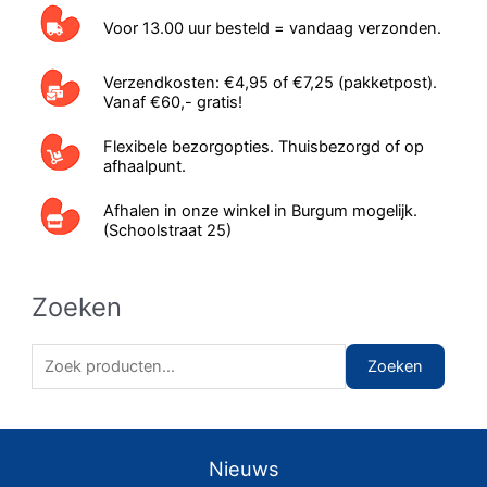
Voor 13.00 uur besteld = vandaag verzonden.
Verzendkosten: €4,95 of €7,25 (pakketpost).
Vanaf €60,- gratis!
Flexibele bezorgopties. Thuisbezorgd of op
afhaalpunt.
Afhalen in onze winkel in Burgum mogelijk.
(Schoolstraat 25)
Zoeken
Z
Zoeken
o
e
k
Nieuws
e