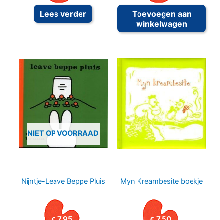
Lees verder
Toevoegen aan
winkelwagen
NIET OP VOORRAAD
Nijntje-Leave Beppe Pluis
Myn Kreambesite boekje
7.95
7.50
€
€