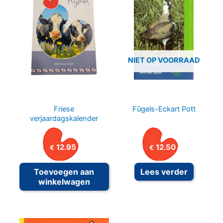
NIET OP VOORRAAD
Friese
Fûgels-Eckart Pott
verjaardagskalender
12.95
12.50
€
€
Toevoegen aan
Lees verder
winkelwagen