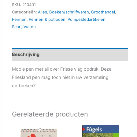
vlag
SKU:
210401
all
Categorieën:
Alles
,
Boeken/schrijfwaren
,
Groothandel
,
Pennen
,
Pennen & potloden
,
Pompeblêdartikelen
,
over
Schrijfwaren
aantal
Beschrijving
Mooie pen met all over Friese vlag opdruk. Deze
Friesland pen mag toch niet in uw verzameling
ontbreken?
Gerelateerde producten