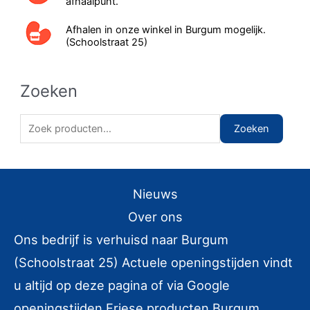
afhaalpunt.
Afhalen in onze winkel in Burgum mogelijk.
(Schoolstraat 25)
Zoeken
Z
Zoeken
o
e
k
Nieuws
e
Over ons
n
Ons bedrijf is verhuisd naar Burgum
n
(Schoolstraat 25) Actuele openingstijden vindt
a
u altijd op deze pagina of via Google
a
r
openingstijden Friese producten Burgum.