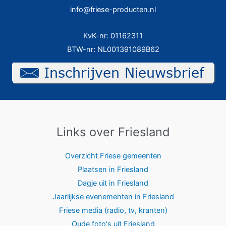
info@friese-producten.nl
KvK-nr: 01162311
BTW-nr: NL001391089B62
Links over Friesland
Overzicht Friese gemeenten
Plaatsen in Friesland
Dagje uit in Friesland
Jaarlijkse evenementen in Friesland
Friese media (radio, tv, kranten)
Oude foto's uit Friesland