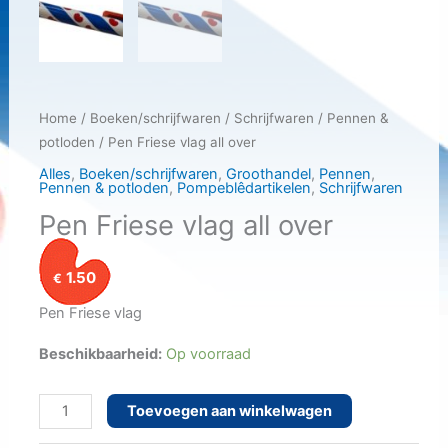
Home
/
Boeken/schrijfwaren
/
Schrijfwaren
/
Pennen &
potloden
/ Pen Friese vlag all over
Alles
,
Boeken/schrijfwaren
,
Groothandel
,
Pennen
,
Pennen & potloden
,
Pompeblêdartikelen
,
Schrijfwaren
Pen Friese vlag all over
1.50
€
Pen Friese vlag
Beschikbaarheid:
Op voorraad
Pen
Toevoegen aan winkelwagen
Friese