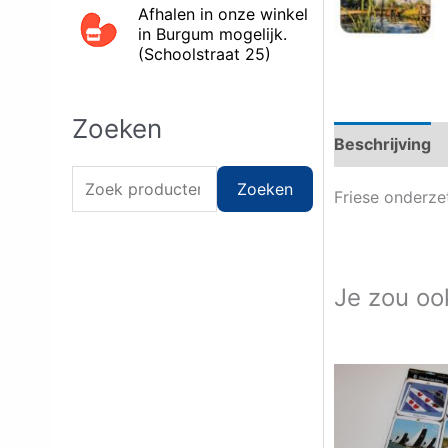
Afhalen in onze winkel
in Burgum mogelijk.
(Schoolstraat 25)
Zoeken
Beschrijving
Z
Zoeken
Friese onderzet
o
e
k
Je zou oo
e
n
n
a
a