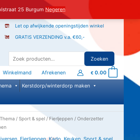
olstraat 25 Burgum
Negeren
Let op afwijkende openingstijden winkel
GRATIS VERZENDING v.a. €60,-
Zoeken
Zoeken
naar:
Winkelmand
Afrekenen
0.00
0
€
hema
Kerstdorp/winterdorp maken
Thema
/
Sport & spel
/
Fierljeppen
/ Onderzetter
pen
iversen
,
Fierljeppen
,
Kado
,
Keuken
,
Sport & spel