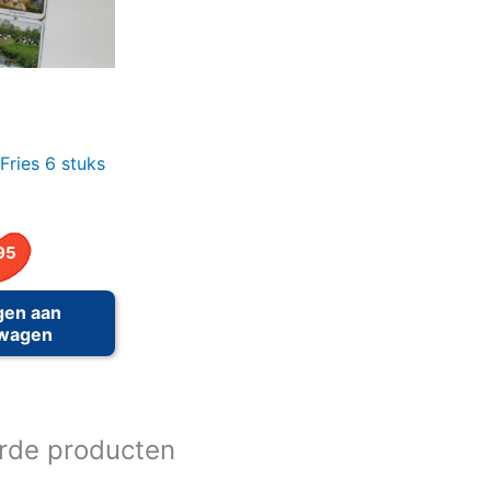
Fries 6 stuks
95
gen aan
lwagen
rde producten