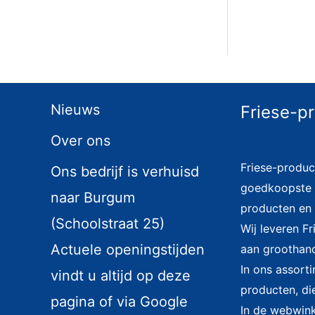
Nieuws
Friese-p
Over ons
Friese-produc
Ons bedrijf is verhuisd
goedkoopste i
naar Burgum
producten en 
(Schoolstraat 25)
Wij leveren F
Actuele openingstijden
aan groothand
In ons assort
vindt u altijd op deze
producten, di
pagina of via Google
In de webwinke