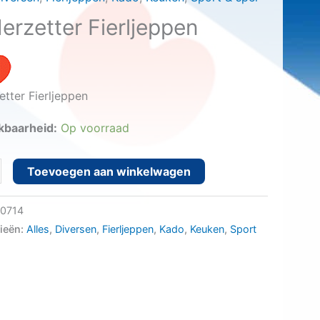
erzetter Fierljeppen
tter Fierljeppen
kbaarheid:
Op voorraad
etter
Toevoegen aan winkelwagen
ppen
0714
ieën:
Alles
,
Diversen
,
Fierljeppen
,
Kado
,
Keuken
,
Sport