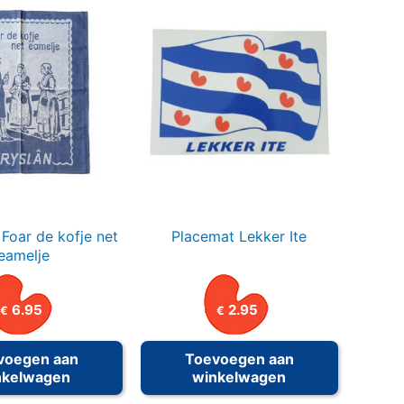
Foar de kofje net
Placemat Lekker Ite
eamelje
6.95
2.95
€
€
voegen aan
Toevoegen aan
nkelwagen
winkelwagen