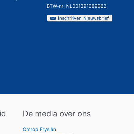
BTW-nr: NL001391089B62
id
De media over ons
Omrop Fryslân