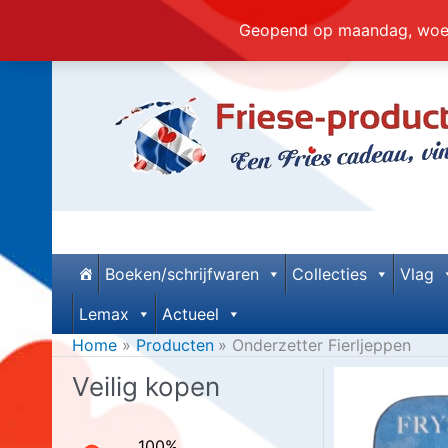
Geopend op maandag, woens
Ga
naar
de
inhoud
Boeken/schrijfwaren
Collecties
Vlag
Lemax
Actueel
Home
Producten
Onderzetter Fierljeppen
Veilig kopen
100%