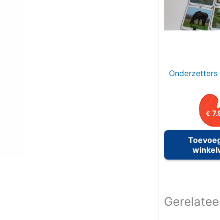
r
:
Onderzetters 
7.
€
Toevoe
winke
Gerelatee