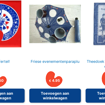
ertel!
Friese evenementenparaplu
Theedoek 
50
4.95
€
gen aan
Toevoegen aan
Toe
lwagen
winkelwagen
wi