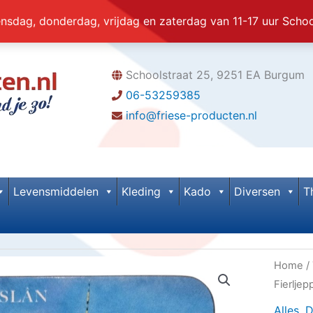
dag, donderdag, vrijdag en zaterdag van 11-17 uur Scho
Schoolstraat 25, 9251 EA Burgum
06-53259385
info@friese-producten.nl
Levensmiddelen
Kleding
Kado
Diversen
T
Home
/
Fierljep
Alles
,
D