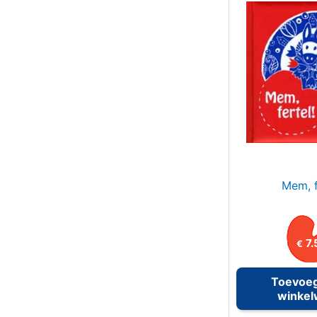
Mem, f
7.
€
Toevoe
winke