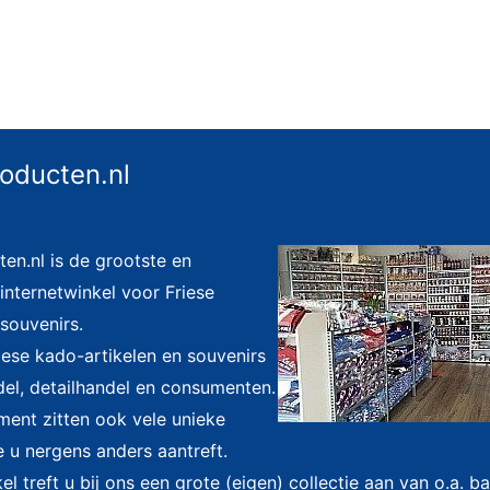
roducten.nl
ten.nl is de grootste en
nternetwinkel voor Friese
souvenirs.
riese kado-artikelen en souvenirs
el, detailhandel en consumenten.
iment zitten ook vele unieke
e u nergens anders aantreft.
l treft u bij ons een grote (eigen) collectie aan van o.a. 