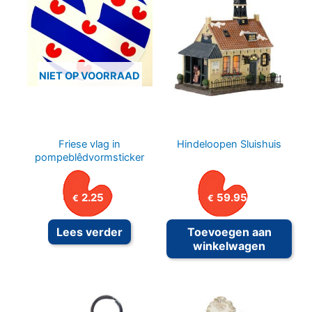
NIET OP VOORRAAD
Friese vlag in
Hindeloopen Sluishuis
pompeblêdvormsticker
2.25
59.95
€
€
Lees verder
Toevoegen aan
winkelwagen