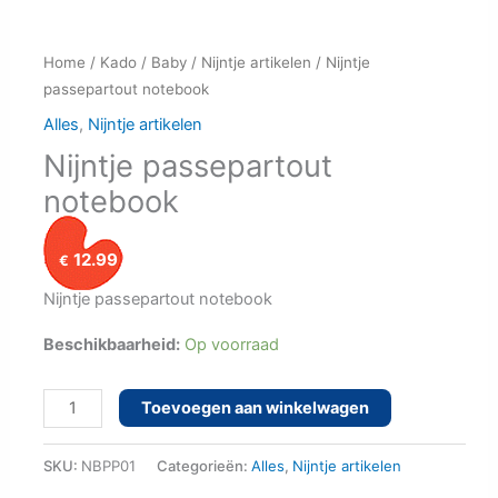
Home
/
Kado
/
Baby
/
Nijntje artikelen
/ Nijntje
passepartout notebook
Alles
,
Nijntje artikelen
Nijntje passepartout
notebook
12.99
€
Nijntje passepartout notebook
Beschikbaarheid:
Op voorraad
Nijntje passepartout notebook aantal
Toevoegen aan winkelwagen
SKU:
NBPP01
Categorieën:
Alles
,
Nijntje artikelen