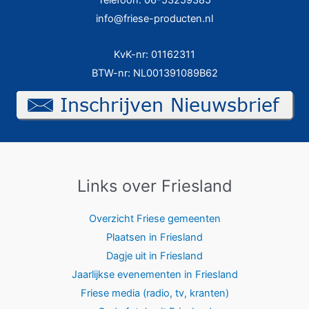
info@friese-producten.nl
KvK-nr: 01162311
BTW-nr: NL001391089B62
Links over Friesland
Overzicht Friese gemeenten
Plaatsen in Friesland
Dagje uit in Friesland
Jaarlijkse evenementen in Friesland
Friese media (radio, tv, kranten)