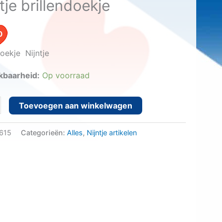
tje brillendoekje
0
doekje Nijntje
kbaarheid:
Op voorraad
Toevoegen aan winkelwagen
doekje
615
Categorieën:
Alles
,
Nijntje artikelen