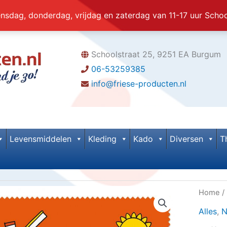
dag, donderdag, vrijdag en zaterdag van 11-17 uur Scho
Schoolstraat 25, 9251 EA Burgum
06-53259385
info@friese-producten.nl
Levensmiddelen
Kleding
Kado
Diversen
T
Home
/
Alles
,
N