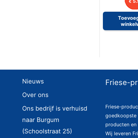
5.
€
Toevoe
winke
Nieuws
Friese-p
Over ons
Friese-produc
Ons bedrijf is verhuisd
goedkoopste i
naar Burgum
producten en 
(Schoolstraat 25)
Wij leveren F