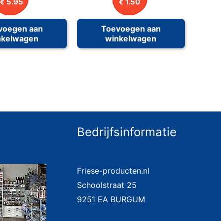
5.95
1.50
€
€
voegen aan
Toevoegen aan
nkelwagen
winkelwagen
Bedrijfsinformatie
Friese-producten.nl
Schoolstraat 25
9251 EA BURGUM