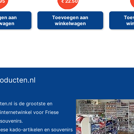
95
22.50
€
gen aan
Toevoegen aan
Toe
lwagen
winkelwagen
wi
roducten.nl
ten.nl is de grootste en
nternetwinkel voor Friese
souvenirs.
riese kado-artikelen en souvenirs