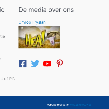
id
De media over ons
Omrop Fryslân
tie
,
nt of PIN
Website realisatie:
WebZakenAdvies