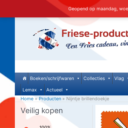
Geopend op maandag, woens
Ga
naar
de
inhoud
Boeken/schrijfwaren
Collecties
Vlag
Lemax
Actueel
Home
Producten
Nijntje brillendoekje
Veilig kopen
100%