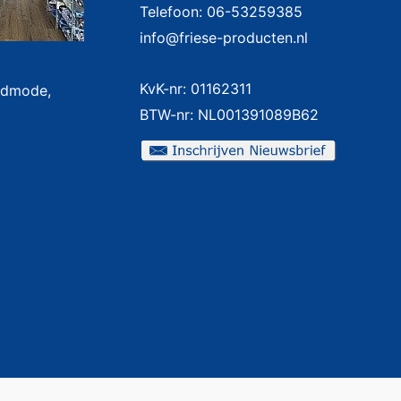
Telefoon: 06-53259385
info@friese-producten.nl
KvK-nr: 01162311
badmode,
BTW-nr: NL001391089B62