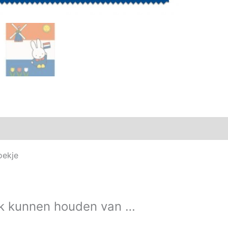
Aanvullende informatie
doekje
k kunnen houden van …