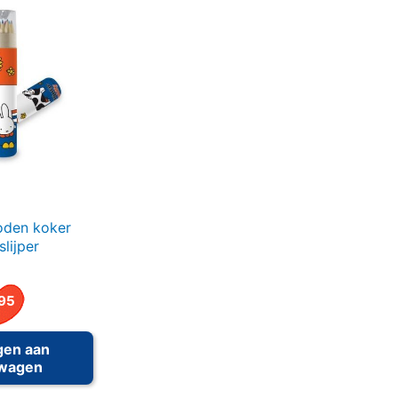
loden koker
lijper
95
gen aan
lwagen