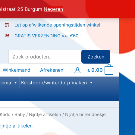
olstraat 25 Burgum
Negeren
Let op afwijkende openingstijden winkel
GRATIS VERZENDING v.a. €60,-
Zoeken
Zoeken
naar:
Winkelmand
Afrekenen
0.00
0
€
hema
Kerstdorp/winterdorp maken
Kado
/
Baby
/
Nijntje artikelen
/ Nijntje brillendoekje
ijntje artikelen