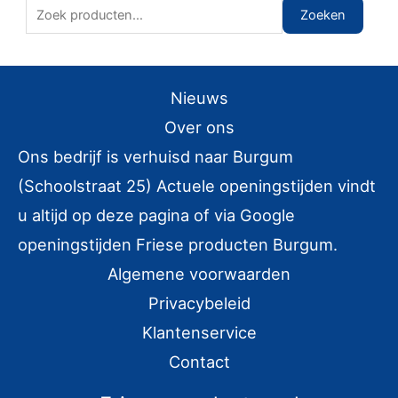
Z
Zoeken
o
e
k
Nieuws
e
Over ons
n
Ons bedrijf is verhuisd naar Burgum
n
(Schoolstraat 25) Actuele openingstijden vindt
a
u altijd op deze pagina of via Google
a
r
openingstijden Friese producten Burgum.
:
Algemene voorwaarden
Privacybeleid
Klantenservice
Contact