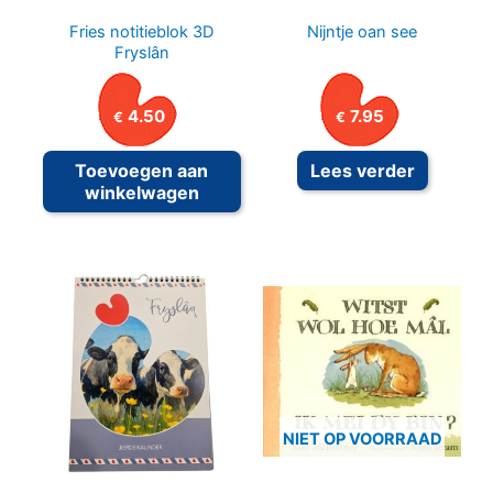
Fries notitieblok 3D
Nijntje oan see
Fryslân
4.50
7.95
€
€
Toevoegen aan
Lees verder
winkelwagen
NIET OP VOORRAAD