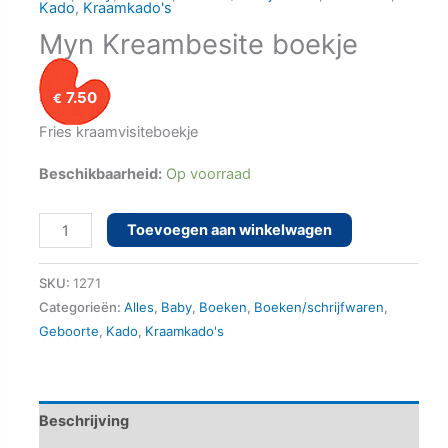
Kado
,
Kraamkado's
Myn Kreambesite boekje
7.50
€
Fries kraamvisiteboekje
Beschikbaarheid:
Op voorraad
Myn
Toevoegen aan winkelwagen
Kreambesite
boekje
SKU:
1271
aantal
Categorieën:
Alles
,
Baby
,
Boeken
,
Boeken/schrijfwaren
,
Geboorte
,
Kado
,
Kraamkado's
Beschrijving