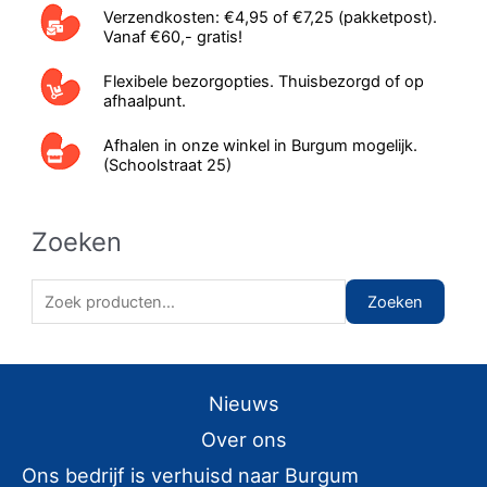
Verzendkosten: €4,95 of €7,25 (pakketpost).
Vanaf €60,- gratis!
Flexibele bezorgopties. Thuisbezorgd of op
afhaalpunt.
Afhalen in onze winkel in Burgum mogelijk.
(Schoolstraat 25)
Zoeken
Z
Zoeken
o
e
k
Nieuws
e
Over ons
n
Ons bedrijf is verhuisd naar Burgum
n