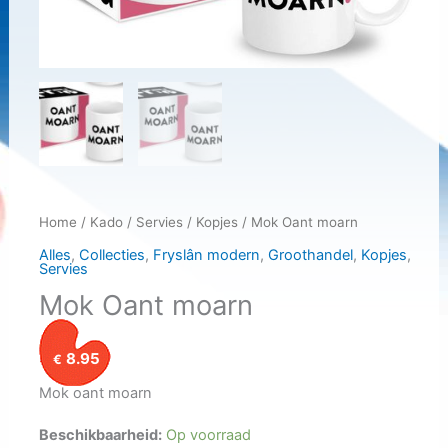
Home
/
Kado
/
Servies
/
Kopjes
/ Mok Oant moarn
Alles
,
Collecties
,
Fryslân modern
,
Groothandel
,
Kopjes
,
Servies
Mok Oant moarn
8.95
€
Mok oant moarn
Beschikbaarheid:
Op voorraad