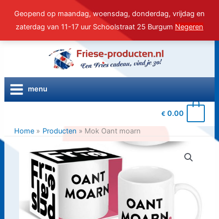
Geopend op maandag, woensdag, donderdag, vrijdag en
zaterdag van 11-17 uur Schoolstraat 25 Burgum
Negeren
Ga
naar
de
inhoud
menu
0
0.00
€
Home
Producten
Mok Oant moarn