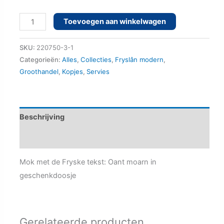
Mok
Toevoegen aan winkelwagen
Oant
moarn
SKU:
220750-3-1
aantal
Categorieën:
Alles
,
Collecties
,
Fryslân modern
,
Groothandel
,
Kopjes
,
Servies
Beschrijving
Aanvullende informatie
Mok met de Fryske tekst: Oant moarn in
geschenkdoosje
Gerelateerde producten