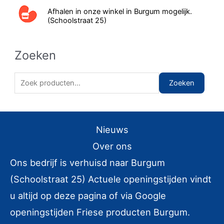
Afhalen in onze winkel in Burgum mogelijk.
(Schoolstraat 25)
Zoeken
Z
Zoeken
o
e
k
Nieuws
e
Over ons
n
Ons bedrijf is verhuisd naar Burgum
n
(Schoolstraat 25) Actuele openingstijden vindt
a
u altijd op deze pagina of via Google
a
r
openingstijden Friese producten Burgum.