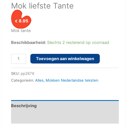
Mok liefste Tante
8.95
€
Mok tante
Beschikbaarheid:
Slechts 2 resterend op voorraad
Mok
Toevoegen aan winkelwagen
liefste
Tante
SKU:
pp2676
aantal
Categorieën:
Alles
,
Mokken Nederlandse teksten
Beschrijving
Aanvullende informatie