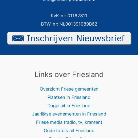
KvK-nr: 01162311
BTW-nr: NL001391089B62
Links over Friesland
Overzicht Friese gemeenten
Plaatsen in Friesland
Dagje uit in Friesland
Jaarlijkse evenementen in Friesland
Friese media (radio, tv, kranten)
Oude foto's uit Friesland