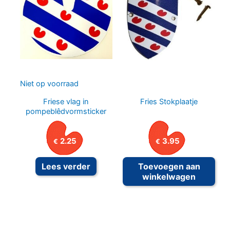
Niet op voorraad
Friese vlag in
Fries Stokplaatje
pompeblêdvormsticker
2.25
3.95
€
€
Lees verder
Toevoegen aan
winkelwagen