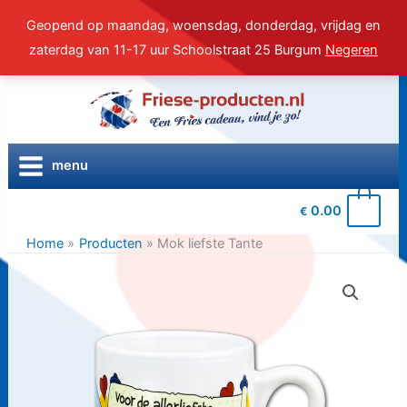
Geopend op maandag, woensdag, donderdag, vrijdag en
zaterdag van 11-17 uur Schoolstraat 25 Burgum
Negeren
Ga
naar
de
inhoud
menu
0
0.00
€
Home
Producten
Mok liefste Tante