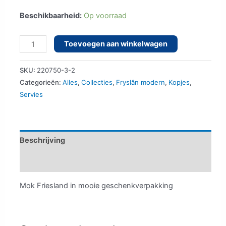
Beschikbaarheid:
Op voorraad
Mok
Toevoegen aan winkelwagen
Friesland
in
SKU:
220750-3-2
geschenkdoos
Categorieën:
Alles
,
Collecties
,
Fryslân modern
,
Kopjes
,
Servies
aantal
Beschrijving
Aanvullende informatie
Mok Friesland in mooie geschenkverpakking