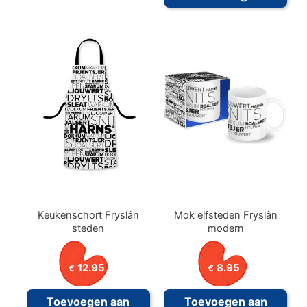
heeft
meerdere
variaties.
Deze
optie
kan
gekozen
worden
op
de
productpagina
Keukenschort Fryslân
Mok elfsteden Fryslân
steden
modern
12.95
8.95
€
€
Toevoegen aan
Toevoegen aan