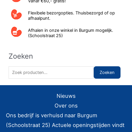
Vanaf €60,- gratis!
Flexibele bezorgopties. Thuisbezorgd of op
afhaalpunt.
Afhalen in onze winkel in Burgum mogelijk.
(Schoolstraat 25)
Zoeken
Z
Zoeken
o
e
Nieuws
k
e
Over ons
n
Ons bedrijf is verhuisd naar Burgum
n
(Schoolstraat 25) Actuele openingstijden vindt
a