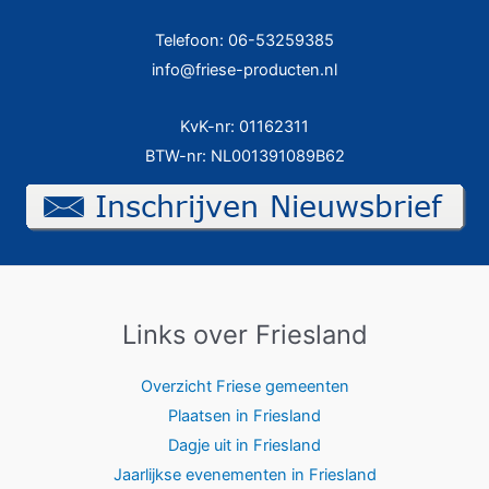
Telefoon: 06-53259385
info@friese-producten.nl
KvK-nr: 01162311
BTW-nr: NL001391089B62
Links over Friesland
Overzicht Friese gemeenten
Plaatsen in Friesland
Dagje uit in Friesland
Jaarlijkse evenementen in Friesland