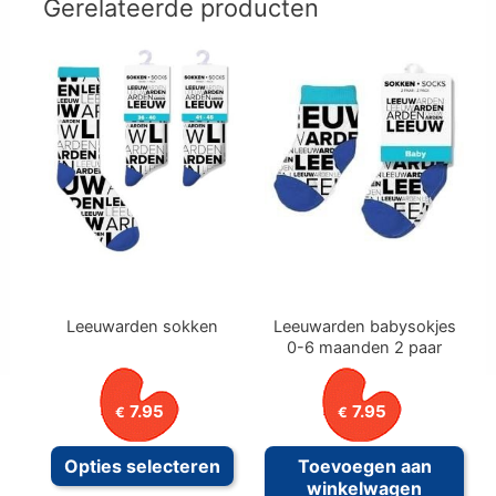
Gerelateerde producten
Leeuwarden sokken
Leeuwarden babysokjes
0-6 maanden 2 paar
7.95
7.95
€
€
Dit
Opties selecteren
Toevoegen aan
product
winkelwagen