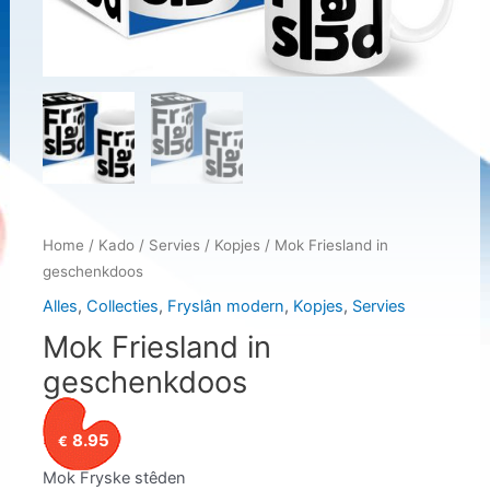
Home
/
Kado
/
Servies
/
Kopjes
/ Mok Friesland in
geschenkdoos
Alles
,
Collecties
,
Fryslân modern
,
Kopjes
,
Servies
Mok Friesland in
geschenkdoos
8.95
€
Mok Fryske stêden