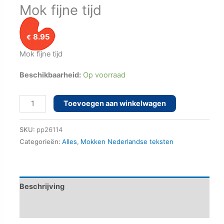
Mok fijne tijd
8.95
€
Mok fijne tijd
Beschikbaarheid:
Op voorraad
Mok
Toevoegen aan winkelwagen
fijne
tijd
SKU:
pp26114
aantal
Categorieën:
Alles
,
Mokken Nederlandse teksten
Beschrijving
Aanvullende informatie