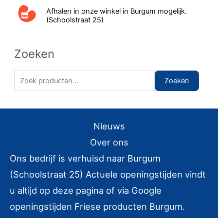
Afhalen in onze winkel in Burgum mogelijk.
(Schoolstraat 25)
Zoeken
Z
Zoeken
o
e
k
Nieuws
e
Over ons
n
Ons bedrijf is verhuisd naar Burgum
n
(Schoolstraat 25) Actuele openingstijden vindt
a
u altijd op deze pagina of via Google
a
r
openingstijden Friese producten Burgum.