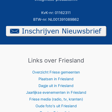
KvK-nr: 01162311
BTW-nr: NL001391089B62
Links over Friesland
Overzicht Friese gemeenten
Plaatsen in Friesland
Dagje uit in Friesland
Jaarlijkse evenementen in Friesland
Friese media (radio, tv, kranten)
Oude foto's uit Friesland