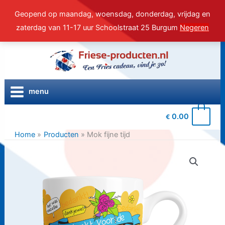
Geopend op maandag, woensdag, donderdag, vrijdag en
zaterdag van 11-17 uur Schoolstraat 25 Burgum
Negeren
Ga
naar
de
inhoud
menu
0
0.00
€
Home
Producten
Mok fijne tijd