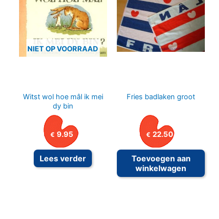
NIET OP VOORRAAD
Witst wol hoe mâl ik mei
Fries badlaken groot
dy bin
9.95
22.50
€
€
Lees verder
Toevoegen aan
winkelwagen