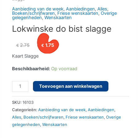
Aanbieding van de week
,
Aanbiedingen
,
Alles
,
Boeken/schrijfwaren
,
Friese wenskaarten
,
Overige
gelegenheden
,
Wenskaarten
Lokwinske do bist slagge
Oorspronkelijke
Huidige
2.75
1.75
€
€
prijs
prijs
Kaart Slagge
was:
is:
Beschikbaarheid:
Op voorraad
€2.75.
€1.75.
Lokwinske
Toevoegen aan winkelwagen
do
bist
SKU:
16103
slagge
Categorieën:
Aanbieding van de week
,
Aanbiedingen
,
Alles
,
Boeken/schrijfwaren
,
Friese wenskaarten
,
Overige
aantal
gelegenheden
,
Wenskaarten