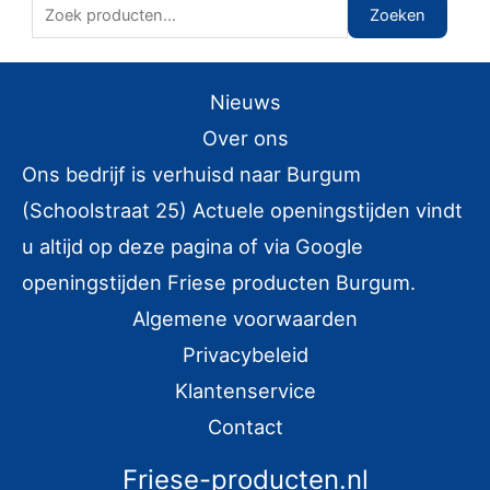
Z
Zoeken
o
e
Nieuws
k
e
Over ons
n
Ons bedrijf is verhuisd naar Burgum
n
(Schoolstraat 25) Actuele openingstijden vindt
a
u altijd op deze pagina of via Google
a
openingstijden Friese producten Burgum.
r
Algemene voorwaarden
:
Privacybeleid
Klantenservice
Contact
Friese-producten.nl