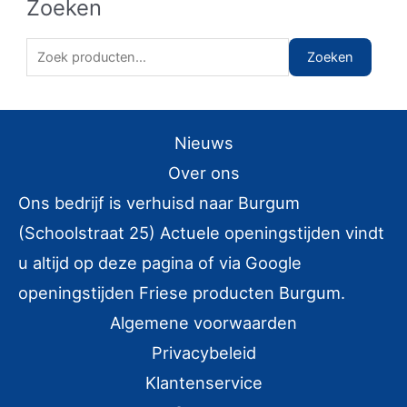
Zoeken
Z
Zoeken
o
e
k
Nieuws
e
Over ons
n
Ons bedrijf is verhuisd naar Burgum
n
(Schoolstraat 25) Actuele openingstijden vindt
a
u altijd op deze pagina of via Google
a
r
openingstijden Friese producten Burgum.
:
Algemene voorwaarden
Privacybeleid
Klantenservice