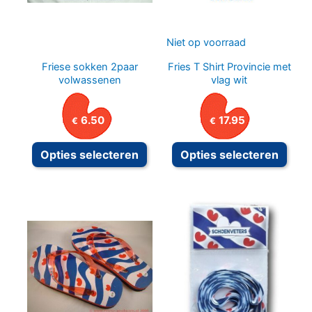
Niet op voorraad
Friese sokken 2paar
Fries T Shirt Provincie met
volwassenen
vlag wit
6.50
17.95
€
€
Dit
Dit
Opties selecteren
Opties selecteren
product
prod
heeft
heeft
meerdere
meer
variaties.
variat
Deze
Deze
optie
optie
kan
kan
gekozen
geko