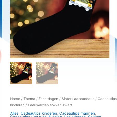
Home
/
Thema
/
Feestdagen
/
Sinterklaascadeaus
/
Cadeautips
kinderen
/ Leeuwarden sokken zwart
Alles
,
Cadeautips kinderen
,
Cadeautips mannen
,