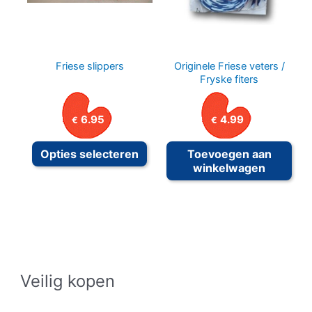
worden
word
op
op
de
de
productpagina
prod
Friese slippers
Originele Friese veters /
Fryske fiters
6.95
4.99
€
€
Dit
Opties selecteren
Toevoegen aan
product
winkelwagen
heeft
meerdere
variaties.
Deze
optie
kan
Veilig kopen
gekozen