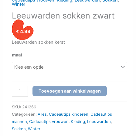
Cadeautips vrouwen
,
Kleding
,
Leeuwarden
,
Sokken
,
Winter
Leeuwarden sokken zwart
4.99
€
Leeuwarden sokken kerst
maat
Leeuwarden
Toevoegen aan winkelwagen
sokken
zwart
SKU:
241266
aantal
Categorieën:
Alles
,
Cadeautips kinderen
,
Cadeautips
mannen
,
Cadeautips vrouwen
,
Kleding
,
Leeuwarden
,
Sokken
,
Winter