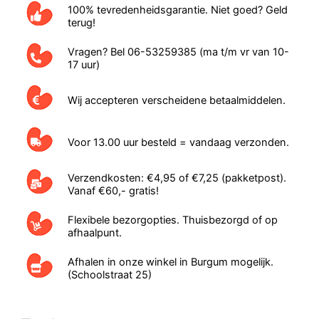
worden
100% tevredenheidsgarantie. Niet goed? Geld
op
terug!
de
Vragen? Bel 06-53259385 (ma t/m vr van 10-
productpagina
17 uur)
Wij accepteren verscheidene betaalmiddelen.
Voor 13.00 uur besteld = vandaag verzonden.
Verzendkosten: €4,95 of €7,25 (pakketpost).
Vanaf €60,- gratis!
Flexibele bezorgopties. Thuisbezorgd of op
afhaalpunt.
Afhalen in onze winkel in Burgum mogelijk.
(Schoolstraat 25)