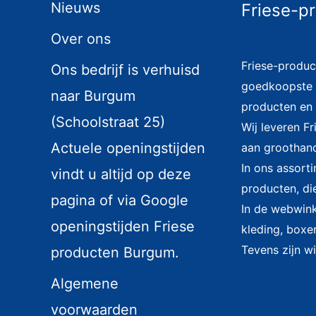
Nieuws
Friese-p
Over ons
Friese-produc
Ons bedrijf is verhuisd
goedkoopste i
naar Burgum
producten en 
(Schoolstraat 25)
Wij leveren F
Actuele openingstijden
aan groothand
In ons assort
vindt u altijd op deze
producten, di
pagina of via Google
In de webwinke
openingstijden Friese
kleding, boxer
Tevens zijn wi
producten Burgum.
Algemene
voorwaarden