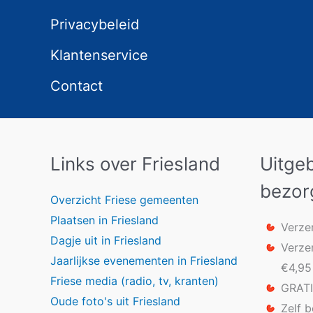
Privacybeleid
Klantenservice
Contact
Links over Friesland
Uitge
bezor
Overzicht Friese gemeenten
Plaatsen in Friesland
Verze
Dagje uit in Friesland
Verze
Jaarlijkse evenementen in Friesland
€4,95
Friese media (radio, tv, kranten)
GRATI
Oude foto's uit Friesland
Zelf 