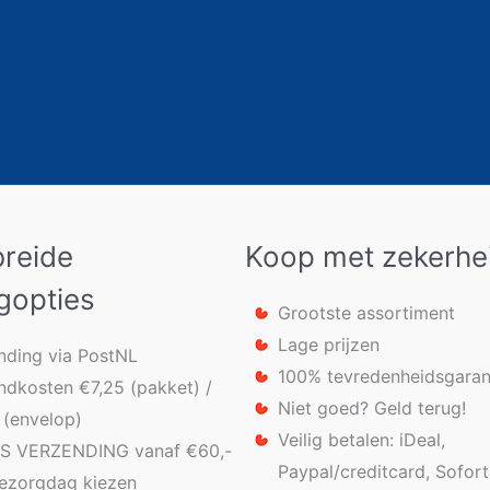
breide
Koop met zekerhe
gopties
Grootste assortiment
Lage prijzen
nding via PostNL
100% tevredenheidsgaran
ndkosten €7,25 (pakket) /
Niet goed? Geld terug!
 (envelop)
Veilig betalen: iDeal,
S VERZENDING vanaf €60,-
Paypal/creditcard, Sofort
bezorgdag kiezen