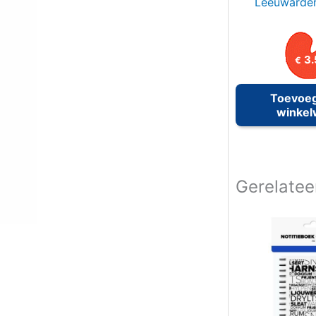
Leeuwarder
3.
€
Toevoe
winke
Gerelatee