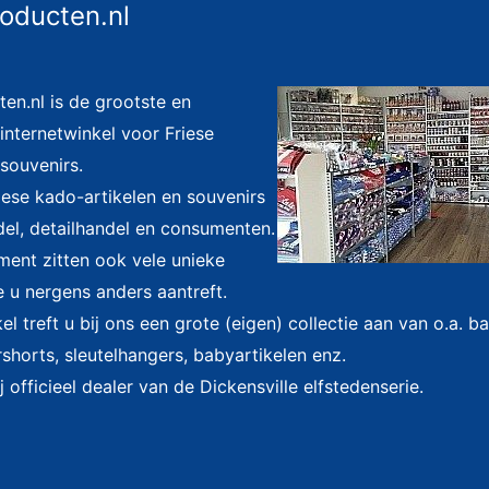
roducten.nl
ten.nl is de grootste en
nternetwinkel voor Friese
souvenirs.
riese kado-artikelen en souvenirs
el, detailhandel en consumenten.
iment zitten ook vele unieke
e u nergens anders aantreft.
l treft u bij ons een grote (eigen) collectie aan van o.a. 
shorts, sleutelhangers, babyartikelen enz.
j officieel dealer van de Dickensville elfstedenserie.