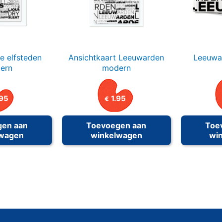
e elfsteden
Ansichtkaart Leeuwarden
Leeuwa
ern
modern
95
1.95
€
gen aan
Toevoegen aan
Toe
lwagen
winkelwagen
wi