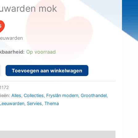
uwarden mok
5
euwarden
kbaarheid:
Op voorraad
rden mok aantal
Toevoegen aan winkelwagen
1172
ieën:
Alles
,
Collecties
,
Fryslân modern
,
Groothandel
,
Leeuwarden
,
Servies
,
Thema