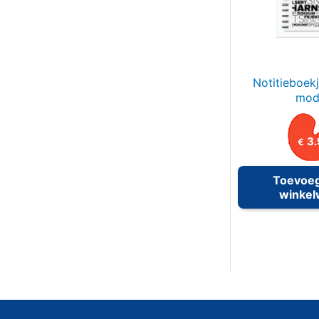
Notitieboekj
mod
3.
€
Toevoe
winke