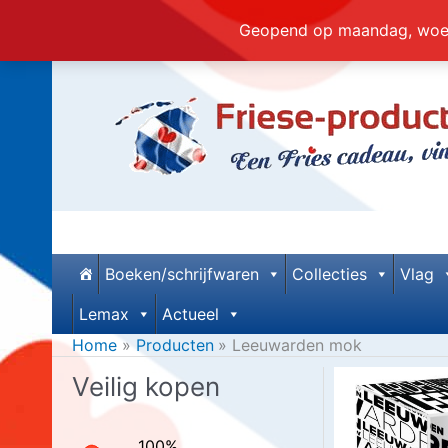
Geopend op maandag, woens
Ga naar de inhoud
Boeken/schrijfwaren
Collecties
Vlag
Lemax
Actueel
Home
Producten
Leeuwarden mok
Veilig kopen
100%