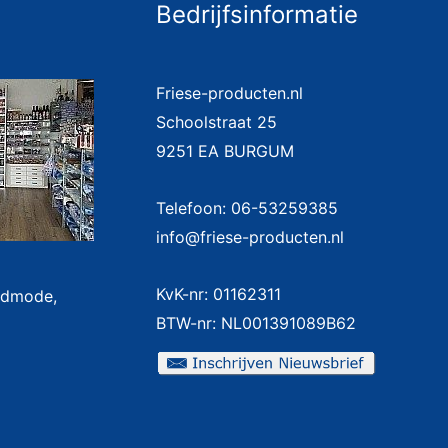
Bedrijfsinformatie
Friese-producten.nl
Schoolstraat 25
9251 EA BURGUM
Telefoon: 06-53259385
info@friese-producten.nl
KvK-nr: 01162311
badmode,
BTW-nr: NL001391089B62