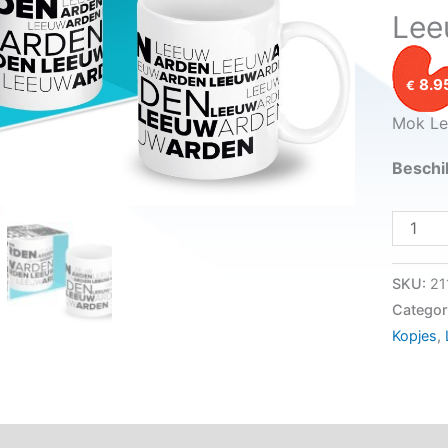
Lee
8.9
€
Mok Le
Beschi
Leeuwa
SKU:
21
Categor
Kopjes
,
Aanvullende informatie