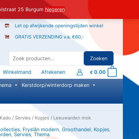
olstraat 25 Burgum
Negeren
Let op afwijkende openingstijden winkel
GRATIS VERZENDING v.a. €60,-
Zoeken naar:
Zoeken
Winkelmand
Afrekenen
0.00
0
€
hema
Kerstdorp/winterdorp maken
Kado
/
Servies
/
Kopjes
/ Leeuwarden mok
ollecties
,
Fryslân modern
,
Groothandel
,
Kopjes
,
rden
,
Servies
,
Thema