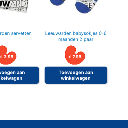
rden servetten
Leeuwarden babysokjes 0-6
maanden 2 paar
3.95
7.95
€
€
voegen aan
Toevoegen aan
nkelwagen
winkelwagen