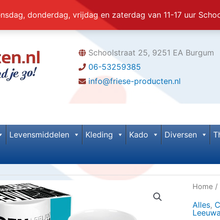
dag, donderdag, vrijdag en zaterdag van 11-17 uur Scho
Schoolstraat 25, 9251 EA Burgum
06-53259385
info@friese-producten.nl
Levensmiddelen
Kleding
Kado
Diversen
T
Home
/
Alles
,
C
Leeuwa