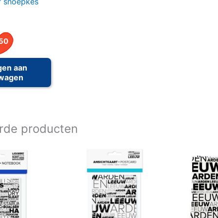
 snoepkes
50
gen aan
lwagen
rde producten