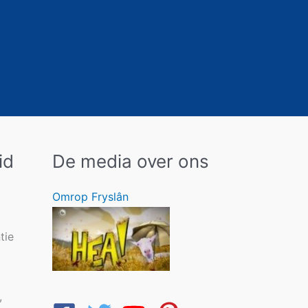
id
De media over ons
Omrop Fryslân
tie
,