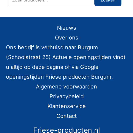
o
e
k
Nieuws
e
Over ons
n
Ons bedrijf is verhuisd naar Burgum
n
(Schoolstraat 25) Actuele openingstijden vindt
a
u altijd op deze pagina of via Google
a
r
openingstijden Friese producten Burgum.
:
Algemene voorwaarden
Privacybeleid
Klantenservice
Contact
Friese-producten.nl