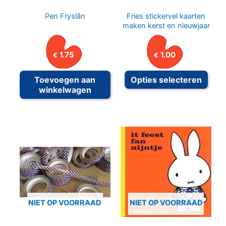
Pen Fryslân
Fries stickervel kaarten
maken kerst en nieuwjaar
1.75
1.00
€
€
Dit
Toevoegen aan
Opties selecteren
prod
winkelwagen
heeft
meer
variat
Deze
optie
kan
geko
word
NIET OP VOORRAAD
NIET OP VOORRAAD
op
de