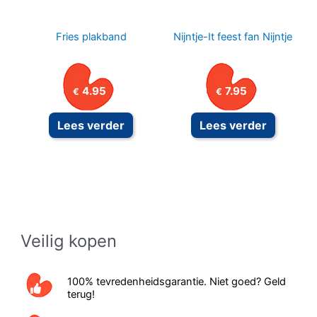
prod
Fries plakband
Nijntje-It feest fan Nijntje
4.95
7.95
€
€
Lees verder
Lees verder
Veilig kopen
100% tevredenheidsgarantie. Niet goed? Geld
terug!