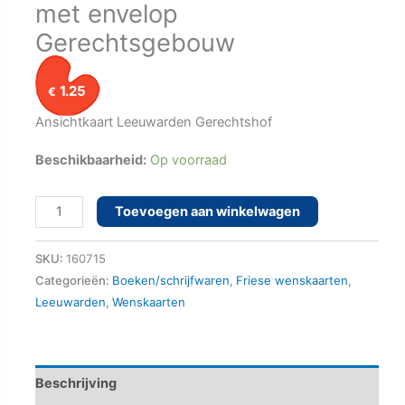
met envelop
Gerechtsgebouw
1.25
€
Ansichtkaart Leeuwarden Gerechtshof
Beschikbaarheid:
Op voorraad
Leeuwarden
Toevoegen aan winkelwagen
ansichtkaart
met
SKU:
160715
envelop
Categorieën:
Boeken/schrijfwaren
,
Friese wenskaarten
,
Leeuwarden
,
Wenskaarten
Gerechtsgebouw
aantal
Beschrijving