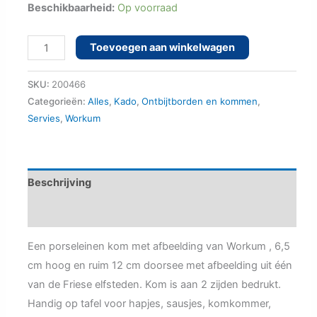
Beschikbaarheid:
Op voorraad
Kom
Toevoegen aan winkelwagen
Workum
porselein
SKU:
200466
aantal
Categorieën:
Alles
,
Kado
,
Ontbijtborden en kommen
,
Servies
,
Workum
Beschrijving
Aanvullende informatie
Een porseleinen kom met afbeelding van Workum , 6,5
cm hoog en ruim 12 cm doorsee met afbeelding uit één
van de Friese elfsteden. Kom is aan 2 zijden bedrukt.
Handig op tafel voor hapjes, sausjes, komkommer,