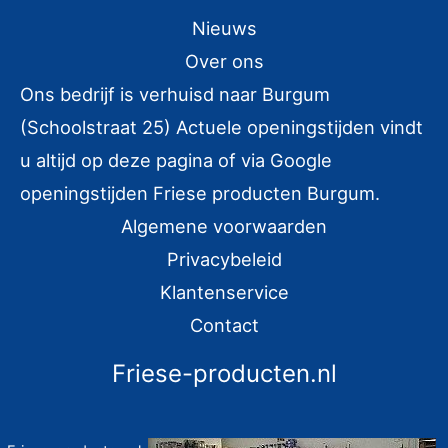
k
Nieuws
e
Over ons
n
Ons bedrijf is verhuisd naar Burgum
n
(Schoolstraat 25) Actuele openingstijden vindt
a
u altijd op deze pagina of via Google
a
r
openingstijden Friese producten Burgum.
:
Algemene voorwaarden
Privacybeleid
Klantenservice
Contact
Friese-producten.nl