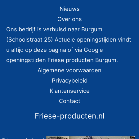
k
Nieuws
e
Over ons
n
Ons bedrijf is verhuisd naar Burgum
n
(Schoolstraat 25) Actuele openingstijden vindt
a
u altijd op deze pagina of via Google
a
r
openingstijden Friese producten Burgum.
:
Algemene voorwaarden
Privacybeleid
Klantenservice
Contact
Friese-producten.nl