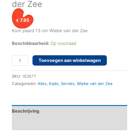
der Zee
7.95
€
Kom paard 13 cm Wiebe van der Zee
Beschikbaarheid:
Op voorraad
Kom
Toevoegen aan winkelwagen
paard
13
SKU:
183677
cm
Categorieën:
Alles
,
Kado
,
Servies
,
Wiebe van der Zee
Wiebe
van
der
Beschrijving
Zee
Aanvullende informatie
aantal