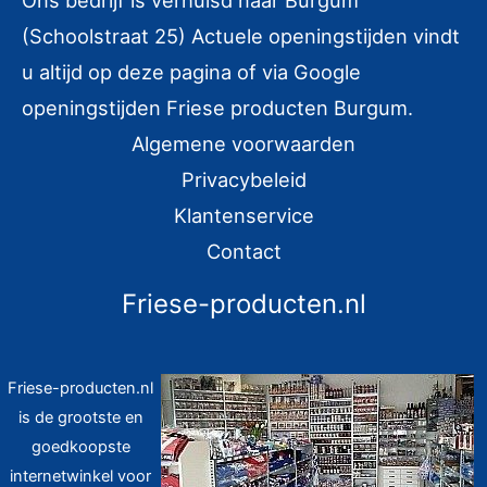
Ons bedrijf is verhuisd naar Burgum
n
(Schoolstraat 25) Actuele openingstijden vindt
a
u altijd op deze pagina of via Google
a
openingstijden Friese producten Burgum.
r
Algemene voorwaarden
:
Privacybeleid
Klantenservice
Contact
Friese-producten.nl
Friese-producten.nl
is de grootste en
goedkoopste
internetwinkel voor