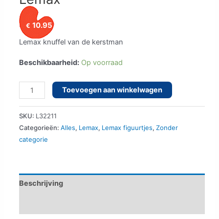
10.95
€
Lemax knuffel van de kerstman
Beschikbaarheid:
Op voorraad
Knuffel
Toevoegen aan winkelwagen
van
de
SKU:
L32211
kerstman
Categorieën:
Alles
,
Lemax
,
Lemax figuurtjes
,
Zonder
categorie
Lemax
aantal
Beschrijving
Aanvullende informatie