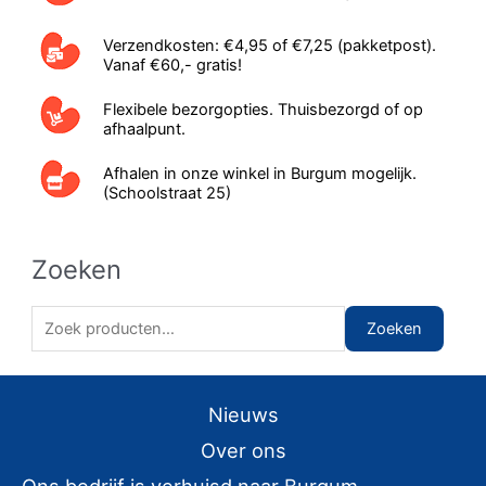
Verzendkosten: €4,95 of €7,25 (pakketpost).
Vanaf €60,- gratis!
Flexibele bezorgopties. Thuisbezorgd of op
afhaalpunt.
Afhalen in onze winkel in Burgum mogelijk.
(Schoolstraat 25)
Zoeken
Z
Zoeken
o
e
Nieuws
k
e
Over ons
n