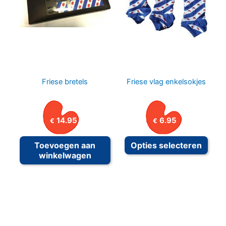
gekozen
worden
op
de
productpagina
Friese bretels
Friese vlag enkelsokjes
14.95
6.95
€
€
Dit
Toevoegen aan
Opties selecteren
prod
winkelwagen
heeft
meer
variat
Deze
optie