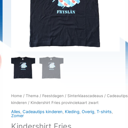
Home
/
Thema
/
Feestdagen
/
Sinterklaascadeaus
/
Cadeautips
kinderen
/ Kindershirt Fries provinciekaart zwart
Alles
,
Cadeautips kinderen
,
Kleding
,
Overig
,
T-shirts
,
Zomer
Kindershirt Fries