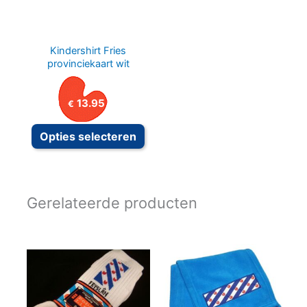
Kindershirt Fries
provinciekaart wit
13.95
€
Dit
Opties selecteren
product
heeft
meerdere
Gerelateerde producten
variaties.
Deze
optie
kan
gekozen
worden