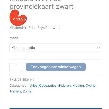
provinciekaart zwart
13.95
€
Kindershirt Fries Fryslân zwart
maat
Kindershirt
Toevoegen aan winkelwagen
Fries
provinciekaart
SKU:
211153-1-1
zwart
Categorieën:
Alles
,
Cadeautips kinderen
,
Kleding
,
Overig
,
T-shirts
,
Zomer
aantal