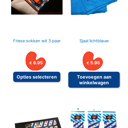
op
de
productpagina
Friese sokken wit 3 paar
Sjaal lichtblauw
6.95
5.95
€
€
Dit
Opties selecteren
Toevoegen aan
product
winkelwagen
heeft
meerdere
variaties.
Deze
optie
kan