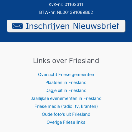
KvK-nr: 01162311
BTW-nr: NL001391089B62
Links over Friesland
Overzicht Friese gemeenten
Plaatsen in Friesland
Dagje uit in Friesland
Jaarlijkse evenementen in Friesland
Friese media (radio, tv, kranten)
Oude foto's uit Friesland
Overige Friese links