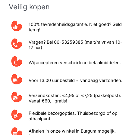
kan
Veilig kopen
geko
word
100% tevredenheidsgarantie. Niet goed? Geld
op
terug!
de
Vragen? Bel 06-53259385 (ma t/m vr van 10-
prod
17 uur)
Wij accepteren verscheidene betaalmiddelen.
Voor 13.00 uur besteld = vandaag verzonden.
Verzendkosten: €4,95 of €7,25 (pakketpost).
Vanaf €60,- gratis!
Flexibele bezorgopties. Thuisbezorgd of op
afhaalpunt.
Afhalen in onze winkel in Burgum mogelijk.