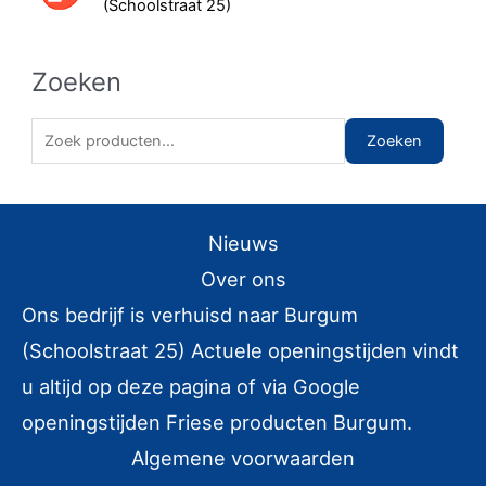
(Schoolstraat 25)
Zoeken
Z
Zoeken
o
e
k
Nieuws
e
Over ons
n
Ons bedrijf is verhuisd naar Burgum
n
(Schoolstraat 25) Actuele openingstijden vindt
a
u altijd op deze pagina of via Google
a
r
openingstijden Friese producten Burgum.
:
Algemene voorwaarden