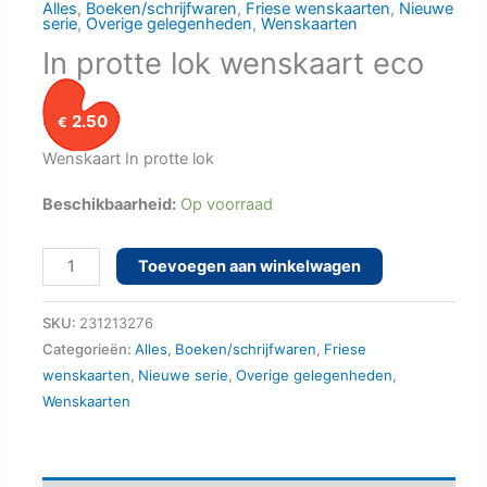
Alles
,
Boeken/schrijfwaren
,
Friese wenskaarten
,
Nieuwe
serie
,
Overige gelegenheden
,
Wenskaarten
In protte lok wenskaart eco
2.50
€
Wenskaart In protte lok
Beschikbaarheid:
Op voorraad
In
Toevoegen aan winkelwagen
protte
lok
SKU:
231213276
wenskaart
Categorieën:
Alles
,
Boeken/schrijfwaren
,
Friese
wenskaarten
,
Nieuwe serie
,
Overige gelegenheden
,
eco
Wenskaarten
aantal