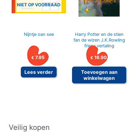
NIET OP VOORRAAD
Nijntje oan see
Harry Potter en de stien
fan de wizen J.K.Rowling
friese vertaling
7.95
16.90
€
€
Lees verder
Toevoegen aan
winkelwagen
Veilig kopen