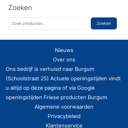
Zoeken
Z
Zoeken
o
e
k
Nieuws
e
Over ons
n
Ons bedrijf is verhuisd naar Burgum
n
(Schoolstraat 25) Actuele openingstijden vindt
a
u altijd op deze pagina of via Google
a
r
openingstijden Friese producten Burgum.
:
Algemene voorwaarden
Privacybeleid
Klantenservice