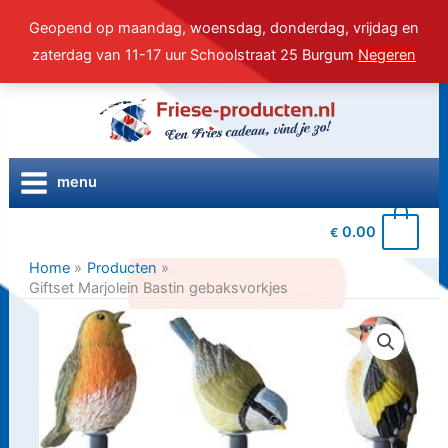
Geopend op maandag, woensdag, donderdag, vrijdag en
zaterdag van 11-17 uur Schoolstraat 25 Burgum
Negeren
Ga
naar
de
inhoud
menu
0
0.00
€
Home
Producten
Giftset Marjolein Bastin gebaksvorkjes