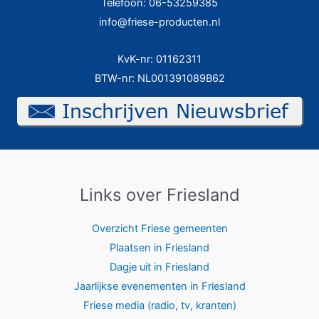
Telefoon: 06-53259385
info@friese-producten.nl
KvK-nr: 01162311
BTW-nr: NL001391089B62
Links over Friesland
Overzicht Friese gemeenten
Plaatsen in Friesland
Dagje uit in Friesland
Jaarlijkse evenementen in Friesland
Friese media (radio, tv, kranten)