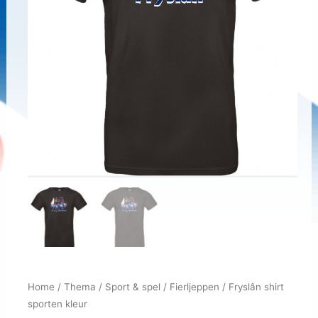
Home
/
Thema
/
Sport & spel
/
Fierljeppen
/ Fryslân shirt
sporten kleur