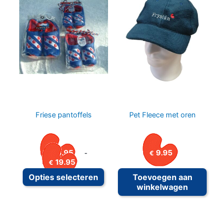
Friese pantoffels
Pet Fleece met oren
15.95
9.95
-
€
€
Prijsklasse: €15.95 tot €19.95
19.95
€
Dit product heeft meerdere variat
Opties selecteren
Toevoegen aan
winkelwagen