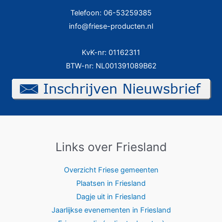
Telefoon: 06-53259385
info@friese-producten.nl
KvK-nr: 01162311
BTW-nr: NL001391089B62
Links over Friesland
Overzicht Friese gemeenten
Plaatsen in Friesland
Dagje uit in Friesland
Jaarlijkse evenementen in Friesland