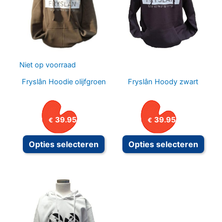
Niet op voorraad
Fryslân Hoodie olijfgroen
Fryslân Hoody zwart
39.95
39.95
€
€
Dit product heeft meerdere variat
Dit p
Opties selecteren
Opties selecteren