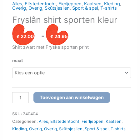
Alles
,
Elfstedentocht
,
Fierljeppen
,
Kaatsen
,
Kleding
,
Overig
,
Overig
,
Skûtsjesilen
,
Sport & spel
,
T-shirts
Fryslân shirt sporten kleur
Prijsklasse: €22.00
-
22.00
24.95
€
€
Shirt zwart met Fryske sporten print
maat
Fryslân shirt sporten kleur aantal
Toevoegen aan winkelwagen
SKU:
240404
Categorieën:
Alles
,
Elfstedentocht
,
Fierljeppen
,
Kaatsen
,
Kleding
,
Overig
,
Overig
,
Skûtsjesilen
,
Sport & spel
,
T-shirts