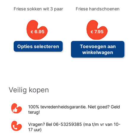
productpagina
prod
Friese sokken wit 3 paar
Friese handschoenen
6.95
7.95
€
€
Dit
Opties selecteren
Toevoegen aan
product
winkelwagen
heeft
meerdere
variaties.
Deze
Veilig kopen
optie
kan
gekozen
100% tevredenheidsgarantie. Niet goed? Geld
terug!
worden
op
Vragen? Bel 06-53259385 (ma t/m vr van 10-
17 uur)
de