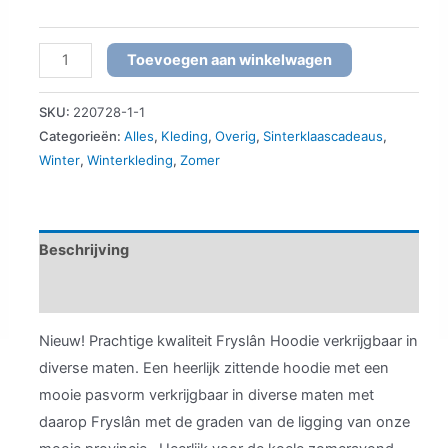
Fryslân
Toevoegen aan winkelwagen
Hoodie
navyblauw
SKU:
220728-1-1
aantal
Categorieën:
Alles
,
Kleding
,
Overig
,
Sinterklaascadeaus
,
Winter
,
Winterkleding
,
Zomer
Beschrijving
Aanvullende informatie
Nieuw! Prachtige kwaliteit Fryslân Hoodie verkrijgbaar in
diverse maten. Een heerlijk zittende hoodie met een
mooie pasvorm verkrijgbaar in diverse maten met
daarop Fryslân met de graden van de ligging van onze