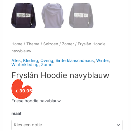
Home
/
Thema
/
Seizoen
/
Zomer
/ Fryslân Hoodie
navyblauw
Alles
,
Kleding
,
Overig
,
Sinterklaascadeaus
,
Winter
,
Winterkleding
,
Zomer
Fryslân Hoodie navyblauw
39.95
€
Friese hoodie navyblauw
maat