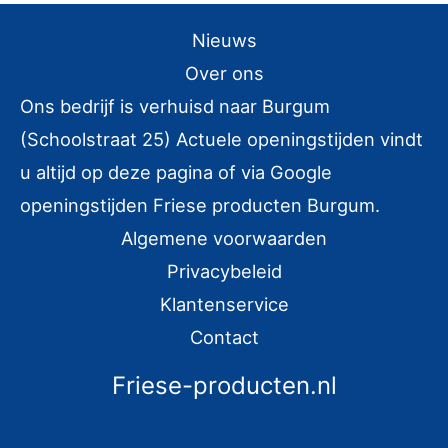
e
Nieuws
k
e
Over ons
n
Ons bedrijf is verhuisd naar Burgum
n
(Schoolstraat 25) Actuele openingstijden vindt
a
u altijd op deze pagina of via Google
a
openingstijden Friese producten Burgum.
r
Algemene voorwaarden
:
Privacybeleid
Klantenservice
Contact
Friese-producten.nl