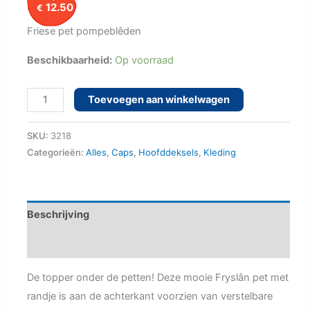
12.50
€
Friese pet pompeblêden
Beschikbaarheid:
Op voorraad
Friese
Toevoegen aan winkelwagen
pet
blauw
SKU:
3218
met
Categorieën:
Alles
,
Caps
,
Hoofddeksels
,
Kleding
pompeblêden
aantal
Beschrijving
Aanvullende informatie
De topper onder de petten! Deze mooie Fryslân pet met
randje is aan de achterkant voorzien van verstelbare