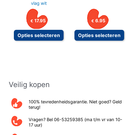
vlag wit
17.95
6.95
€
€
Dit
Dit
Opties selecteren
Opties selecteren
product
prod
heeft
heeft
meerdere
meer
variaties.
variat
Deze
Deze
optie
optie
Veilig kopen
kan
kan
gekozen
geko
100% tevredenheidsgarantie. Niet goed? Geld
worden
word
terug!
op
op
Vragen? Bel 06-53259385 (ma t/m vr van 10-
de
de
17 uur)
productpagina
prod