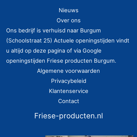
k
Nieuws
e
Over ons
n
Ons bedrijf is verhuisd naar Burgum
n
(Schoolstraat 25) Actuele openingstijden vindt
a
u altijd op deze pagina of via Google
a
r
openingstijden Friese producten Burgum.
:
Algemene voorwaarden
Privacybeleid
Klantenservice
Contact
Friese-producten.nl