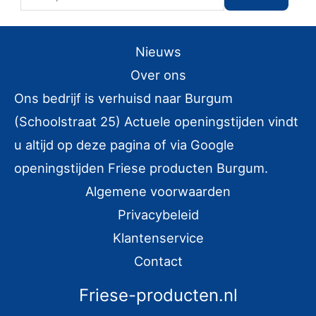
o
e
Nieuws
k
e
Over ons
n
Ons bedrijf is verhuisd naar Burgum
n
(Schoolstraat 25) Actuele openingstijden vindt
a
u altijd op deze pagina of via Google
a
openingstijden Friese producten Burgum.
r
Algemene voorwaarden
:
Privacybeleid
Klantenservice
Contact
Friese-producten.nl