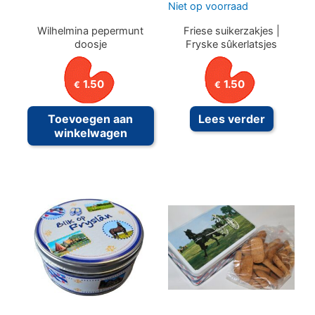
Niet op voorraad
Wilhelmina pepermunt
Friese suikerzakjes |
doosje
Fryske sûkerlatsjes
1.50
1.50
€
€
Toevoegen aan
Lees verder
winkelwagen