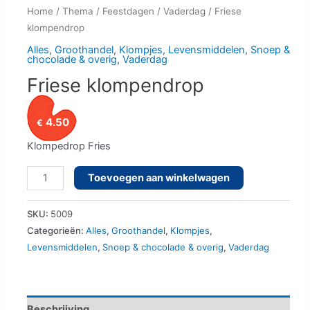
Home
/
Thema
/
Feestdagen
/
Vaderdag
/ Friese
klompendrop
Alles
,
Groothandel
,
Klompjes
,
Levensmiddelen
,
Snoep &
chocolade & overig
,
Vaderdag
Friese klompendrop
4.50
€
Klompedrop Fries
Friese
Toevoegen aan winkelwagen
klompendrop
aantal
SKU:
5009
Categorieën:
Alles
,
Groothandel
,
Klompjes
,
Levensmiddelen
,
Snoep & chocolade & overig
,
Vaderdag
Beschrijving