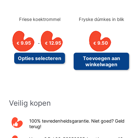
Friese koektrommel
Fryske dúmkes in blik
Prijsklasse:
9.95
12.95
9.50
-
€
€
€
€9.95
tot
Dit
Opties selecteren
Toevoegen aan
€12.95
product
winkelwagen
heeft
meerdere
variaties.
Deze
Veilig kopen
optie
kan
gekozen
100% tevredenheidsgarantie. Niet goed? Geld
terug!
worden
op