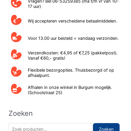
Vragen? Bel 06-53259385 (ma t/m vr van 10-
17 uur)
de
productpagina
Wij accepteren verscheidene betaalmiddelen.
Voor 13.00 uur besteld = vandaag verzonden.
Verzendkosten: €4,95 of €7,25 (pakketpost).
Vanaf €60,- gratis!
Flexibele bezorgopties. Thuisbezorgd of op
afhaalpunt.
Afhalen in onze winkel in Burgum mogelijk.
(Schoolstraat 25)
Zoeken
Z
Zoeken