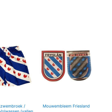
a
e zwembroek /
Mouwembleem Friesland
Volwassen (vallen