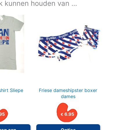
k kunnen houden van …
hirt Sliepe
Friese dameshipster boxer
dames
95
6.95
€
Dit
gen aan
Opties