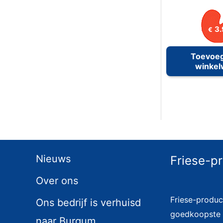
3.
€
Toevoe
winke
Nieuws
Friese-p
Over ons
Friese-produc
Ons bedrijf is verhuisd
goedkoopste i
naar Burgum