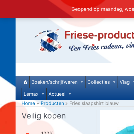
Geopend op maandag, woens
Ga
naar
de
inhoud
Boeken/schrijfwaren
Collecties
Vlag
Lemax
Actueel
Home
Producten
Fries slaapshirt blauw
Veilig kopen
100%