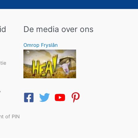
id
De media over ons
Omrop Fryslân
tie
,
nt of PIN