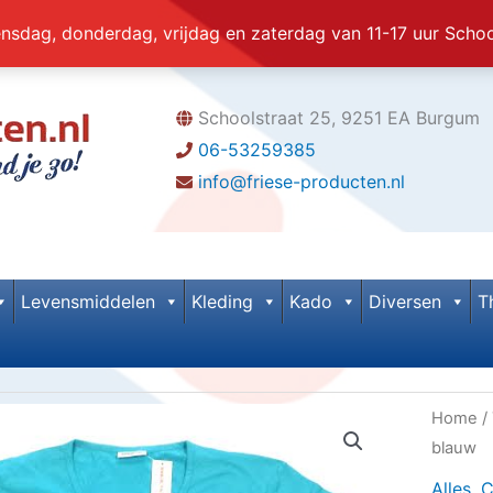
dag, donderdag, vrijdag en zaterdag van 11-17 uur Scho
Schoolstraat 25, 9251 EA Burgum
06-53259385
info@friese-producten.nl
Levensmiddelen
Kleding
Kado
Diversen
T
Home
/
blauw
Alles
,
C