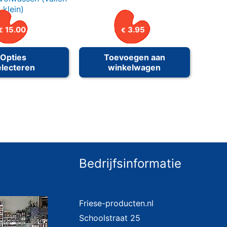
klein)
15.00
3.95
€
€
Dit
Opties
Toevoegen aan
product
electeren
winkelwagen
heeft
meerdere
variaties.
Deze
optie
kan
Bedrijfsinformatie
gekozen
worden
op
Friese-producten.nl
de
Schoolstraat 25
a
productpagina