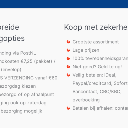
breide
Koop met zekerhe
gopties
Grootste assortiment
Lage prijzen
nding via PostNL
100% tevredenheidsgaran
ndkosten €7,25 (pakket) /
Niet goed? Geld terug!
 (envelop)
Veilig betalen: iDeal,
S VERZENDING vanaf €60,-
Paypal/creditcard, Sofort
bezorgdag kiezen
Bancontact, CBC/KBC,
bezorgd of op afhaalpunt
overboeking
ging ook op zaterdag
Betalen bij afhalen: conta
bezorging mogelijk