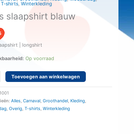
,
T-shirts
,
Winterkleding
s slaapshirt blauw
5
laapshirt | longshirt
kbaarheid:
Op voorraad
Toevoegen aan winkelwagen
irt
1001
ieën:
Alles
,
Carnaval
,
Groothandel
,
Kleding
,
dag
,
Overig
,
T-shirts
,
Winterkleding