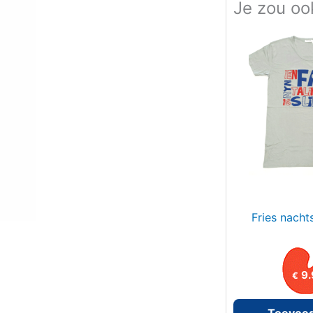
Je zou oo
r
:
Fries nachts
9.
€
Toevoe