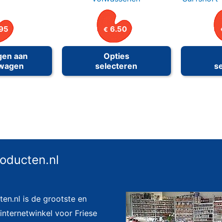
95
6.50
€
Dit
gen aan
Opties
product
lwagen
selecteren
s
heeft
meerdere
variaties.
Deze
optie
kan
roducten.nl
gekozen
worden
op
ten.nl is de grootste en
de
nternetwinkel voor Friese
productpagin