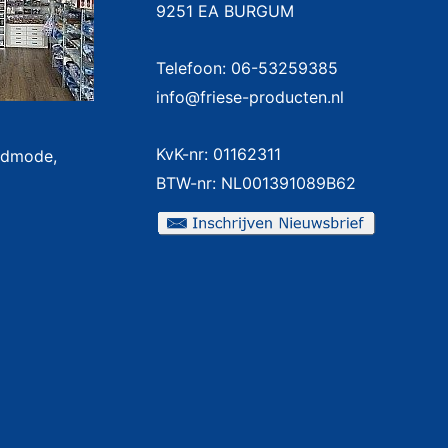
9251 EA BURGUM
Telefoon: 06-53259385
info@friese-producten.nl
KvK-nr: 01162311
badmode,
BTW-nr: NL001391089B62