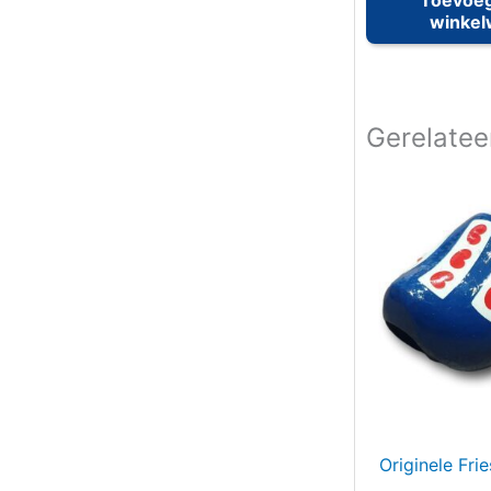
winke
Gerelatee
Originele Fri