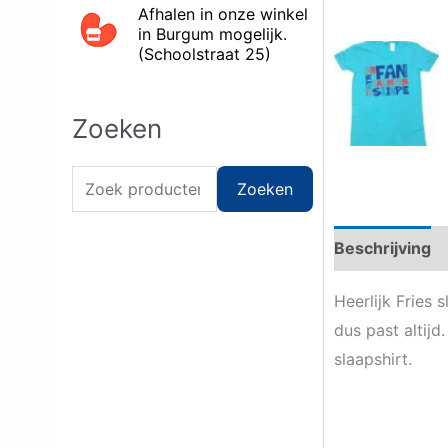
Afhalen in onze winkel
in Burgum mogelijk.
(Schoolstraat 25)
Zoeken
Z
Zoeken
o
e
Beschrijving
k
Heerlijk Fries 
e
dus past altijd
n
slaapshirt.
n
a
a