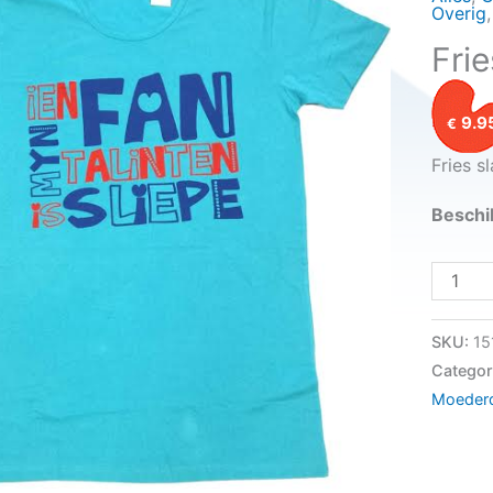
Overig
Frie
9.9
€
Fries s
Beschi
Fries
slaapsh
blauw
SKU:
15
aantal
Categor
Moeder