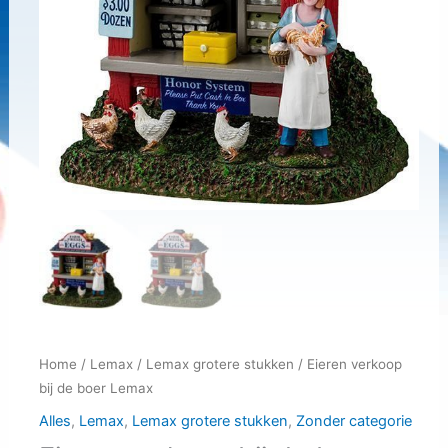
Home
/
Lemax
/
Lemax grotere stukken
/ Eieren verkoop
bij de boer Lemax
Alles
,
Lemax
,
Lemax grotere stukken
,
Zonder categorie