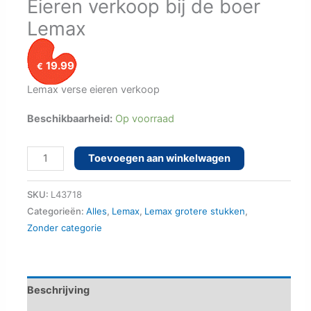
Eieren verkoop bij de boer
Lemax
19.99
€
Lemax verse eieren verkoop
Beschikbaarheid:
Op voorraad
Eieren verkoop bij de boer Lemax aantal
Toevoegen aan winkelwagen
SKU:
L43718
Categorieën:
Alles
,
Lemax
,
Lemax grotere stukken
,
Zonder categorie
Beschrijving