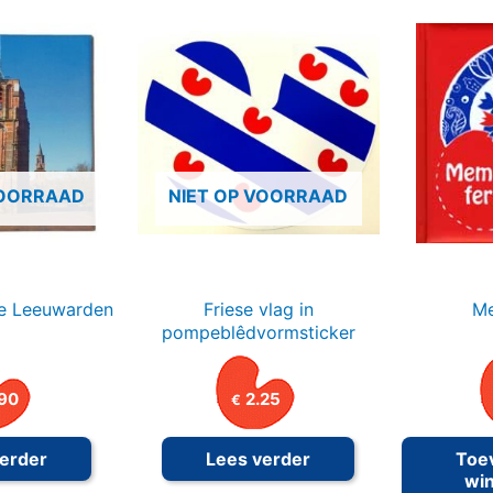
VOORRAAD
NIET OP VOORRAAD
e Leeuwarden
Friese vlag in
Me
pompeblêdvormsticker
90
2.25
€
erder
Lees verder
Toe
wi