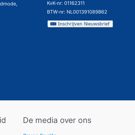
KvK-nr: 01162311
badmode,
BTW-nr: NL001391089B62
id
De media over ons