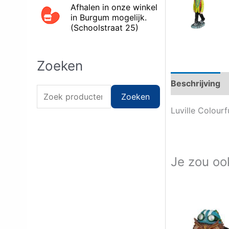
Afhalen in onze winkel
in Burgum mogelijk.
(Schoolstraat 25)
Zoeken
Beschrijving
Z
Zoeken
o
Luville Colour
e
k
e
Je zou oo
n
n
a
a