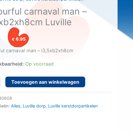
ourful carnaval man –
5xb2xh8cm Luville
Oorspronkelijke
Huidige
5
6.95
€
prijs
prijs
ful carnaval man – l3,5xb2xh8cm
was:
is:
kbaarheid:
Op voorraad
€8.95.
€6.95.
ul
Toevoegen aan winkelwagen
l
80608
ieën:
Alles
,
Luville dorp
,
Luville kerstdorpartikelen
2xh8cm