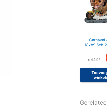
r
:
Carnaval 
l18xb9,5xh12
44.95
€
Toevoe
winke
Gerelatee