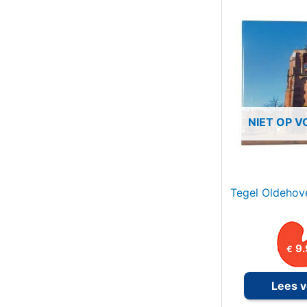
NIET OP 
Tegel Oldehov
9.
€
Lees v