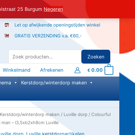
olstraat 25 Burgum
Negeren
Let op afwijkende openingstijden winkel
GRATIS VERZENDING v.a. €60,-
Zoeken
Zoeken
naar:
Winkelmand
Afrekenen
0.00
0
€
hema
Kerstdorp/winterdorp maken
Kerstdorp/winterdorp maken
/
Luville dorp
/ Colourful
l man – l3,5xb2xh8cm Luville
uville dorp
,
Luville kerstdorpartikelen