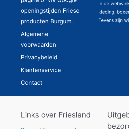
pagina of via Google
In de webwinke
openingstijden Friese
kleding, boxer
Tevens zijn wi
producten Burgum.
Algemene
voorwaarden
Privacybeleid
Klantenservice
Contact
Links over Friesland
Uitge
bezor