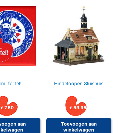
m, fertel!
Hindeloopen Sluishuis
7.50
59.95
€
€
voegen aan
Toevoegen aan
nkelwagen
winkelwagen