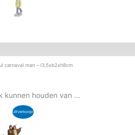
Aanvullende informatie
ful carnaval man – l3,5xb2xh8cm
k kunnen houden van …
Uitverkoop!