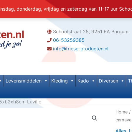
dag, donderdag, vrijdag en zaterdag van 11-17 uur Scho
Schoolstraat 25, 9251 EA Burgum
06-53259385
info@friese-producten.nl
Levensmiddelen
Kleding
Kado
Diversen
T
,5xb2xh8cm Luville
Home
/
carnava
Alles
,
L