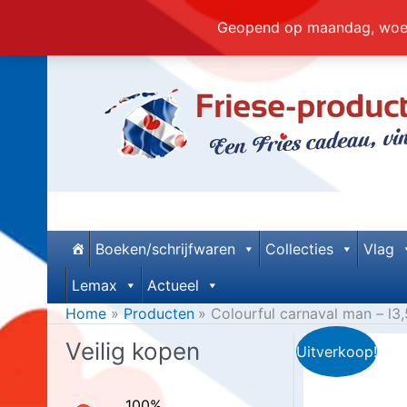
Geopend op maandag, woens
Ga
naar
de
inhoud
Boeken/schrijfwaren
Collecties
Vlag
Lemax
Actueel
Home
Producten
Colourful carnaval man – l3
Veilig kopen
Uitverkoop!
100%