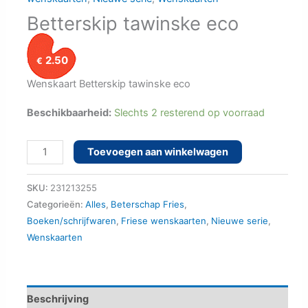
Betterskip tawinske eco
2.50
€
Wenskaart Betterskip tawinske eco
Beschikbaarheid:
Slechts 2 resterend op voorraad
Betterskip
Toevoegen aan winkelwagen
tawinske
eco
SKU:
231213255
aantal
Categorieën:
Alles
,
Beterschap Fries
,
Boeken/schrijfwaren
,
Friese wenskaarten
,
Nieuwe serie
,
Wenskaarten
Beschrijving