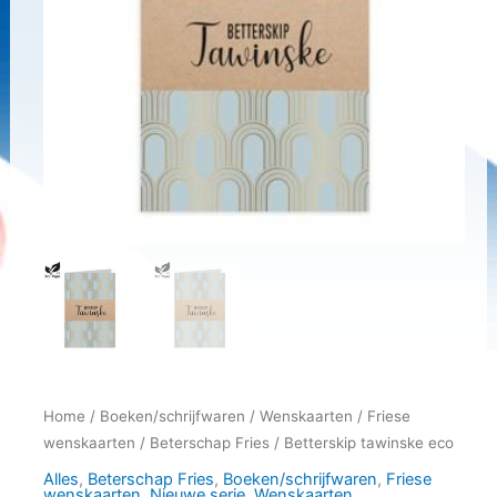
Home
/
Boeken/schrijfwaren
/
Wenskaarten
/
Friese
wenskaarten
/
Beterschap Fries
/ Betterskip tawinske eco
Alles
,
Beterschap Fries
,
Boeken/schrijfwaren
,
Friese
wenskaarten
,
Nieuwe serie
,
Wenskaarten