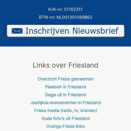
KvK-nr: 01162311
BTW-nr: NL001391089B62
Links over Friesland
Overzicht Friese gemeenten
Plaatsen in Friesland
Dagje uit in Friesland
Jaarlijkse evenementen in Friesland
Friese media (radio, tv, kranten)
Oude foto's uit Friesland
Overige Friese links