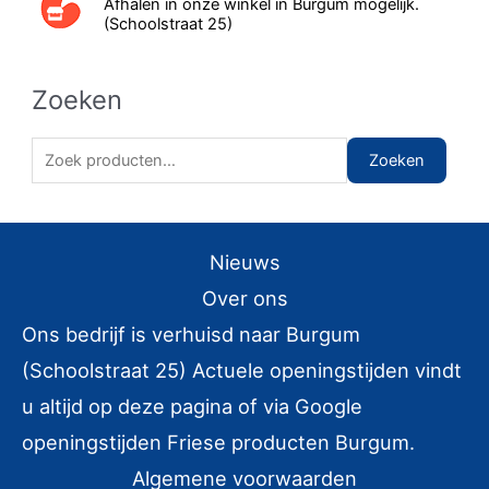
Afhalen in onze winkel in Burgum mogelijk.
(Schoolstraat 25)
Zoeken
Z
Zoeken
o
e
k
Nieuws
e
Over ons
n
Ons bedrijf is verhuisd naar Burgum
n
(Schoolstraat 25) Actuele openingstijden vindt
a
u altijd op deze pagina of via Google
a
r
openingstijden Friese producten Burgum.
:
Algemene voorwaarden