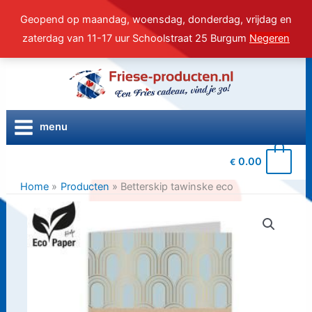
Geopend op maandag, woensdag, donderdag, vrijdag en
zaterdag van 11-17 uur Schoolstraat 25 Burgum
Negeren
Ga
naar
de
inhoud
menu
0
0.00
€
Home
Producten
Betterskip tawinske eco