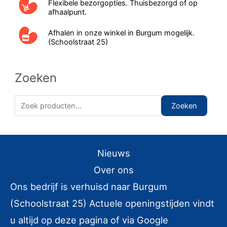
Flexibele bezorgopties. Thuisbezorgd of op
afhaalpunt.
Afhalen in onze winkel in Burgum mogelijk.
(Schoolstraat 25)
Zoeken
Z
Zoeken
o
e
k
Nieuws
e
Over ons
n
Ons bedrijf is verhuisd naar Burgum
n
(Schoolstraat 25) Actuele openingstijden vindt
a
u altijd op deze pagina of via Google
a