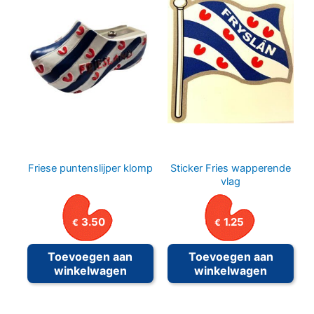
Friese puntenslijper klomp
Sticker Fries wapperende
vlag
3.50
1.25
€
€
Toevoegen aan
Toevoegen aan
winkelwagen
winkelwagen