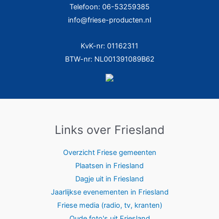
Telefoon: 06-53259385
info@friese-producten.nl
KvK-nr: 01162311
BTW-nr: NL001391089B62
Links over Friesland
Overzicht Friese gemeenten
Plaatsen in Friesland
Dagje uit in Friesland
Jaarlijkse evenementen in Friesland
Friese media (radio, tv, kranten)
Oude foto's uit Friesland