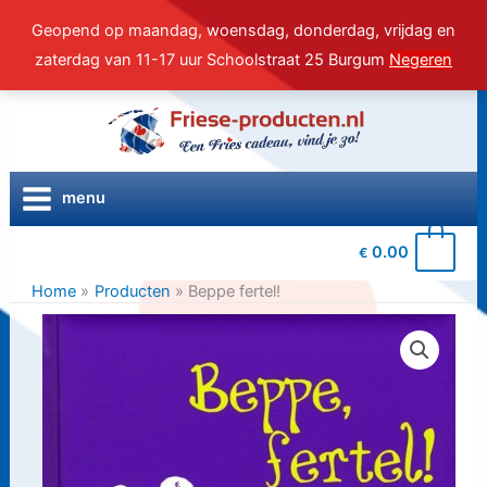
Geopend op maandag, woensdag, donderdag, vrijdag en
zaterdag van 11-17 uur Schoolstraat 25 Burgum
Negeren
Ga
naar
de
inhoud
menu
0
0.00
€
Home
Producten
Beppe fertel!