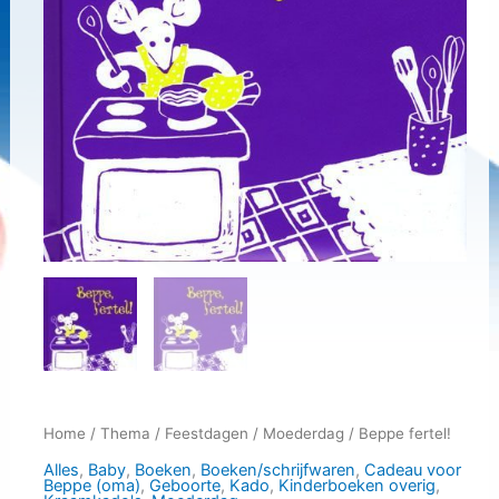
Home
/
Thema
/
Feestdagen
/
Moederdag
/ Beppe fertel!
Alles
,
Baby
,
Boeken
,
Boeken/schrijfwaren
,
Cadeau voor
Beppe (oma)
,
Geboorte
,
Kado
,
Kinderboeken overig
,