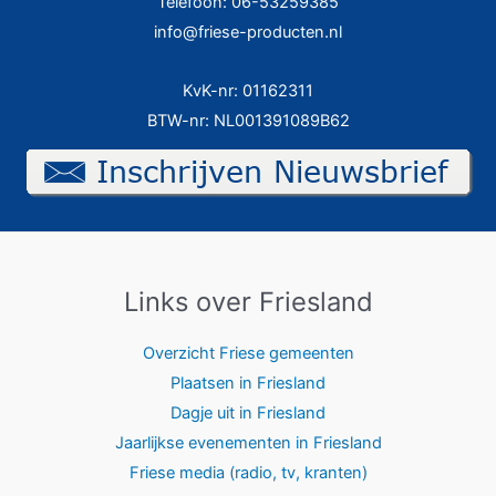
Telefoon: 06-53259385
info@friese-producten.nl
KvK-nr: 01162311
BTW-nr: NL001391089B62
Links over Friesland
Overzicht Friese gemeenten
Plaatsen in Friesland
Dagje uit in Friesland
Jaarlijkse evenementen in Friesland
Friese media (radio, tv, kranten)