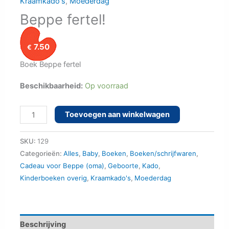
Kraamkado's
,
Moederdag
Beppe fertel!
7.50
€
Boek Beppe fertel
Beschikbaarheid:
Op voorraad
Beppe
Toevoegen aan winkelwagen
fertel!
aantal
SKU:
129
Categorieën:
Alles
,
Baby
,
Boeken
,
Boeken/schrijfwaren
,
Cadeau voor Beppe (oma)
,
Geboorte
,
Kado
,
Kinderboeken overig
,
Kraamkado's
,
Moederdag
Beschrijving