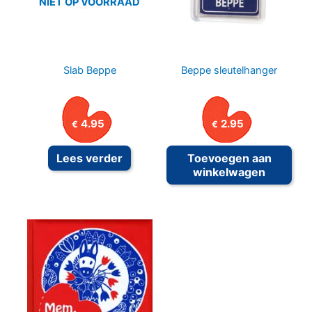
NIET OP VOORRAAD
Slab Beppe
Beppe sleutelhanger
4.95
2.95
€
€
Lees verder
Toevoegen aan
winkelwagen