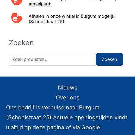
afhaalpunt.
Afhalen in onze winkel in Burgum mogelijk.
(Schoolstraat 25)
Zoeken
Z
Zoeken
o
e
k
Nieuws
e
Over ons
n
Ons bedrijf is verhuisd naar Burgum
n
(Schoolstraat 25) Actuele openingstijden vindt
a
u altijd op deze pagina of via Google
a