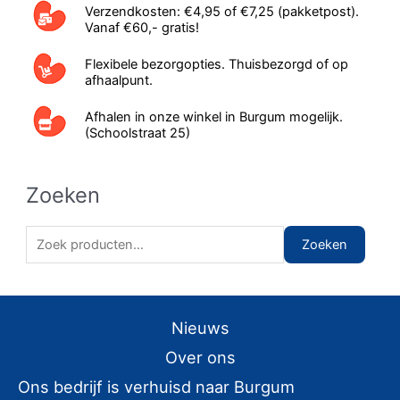
Verzendkosten: €4,95 of €7,25 (pakketpost).
Vanaf €60,- gratis!
Flexibele bezorgopties. Thuisbezorgd of op
afhaalpunt.
Afhalen in onze winkel in Burgum mogelijk.
(Schoolstraat 25)
Zoeken
Z
Zoeken
o
e
k
Nieuws
e
Over ons
n
Ons bedrijf is verhuisd naar Burgum
n