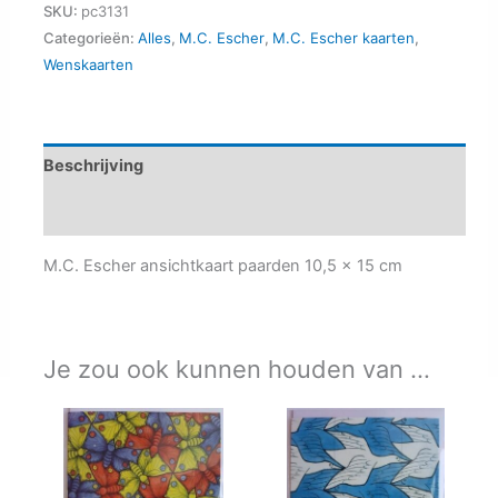
paarden
SKU:
pc3131
kleur
Categorieën:
Alles
,
M.C. Escher
,
M.C. Escher kaarten
,
Wenskaarten
aantal
Beschrijving
Aanvullende informatie
M.C. Escher ansichtkaart paarden 10,5 x 15 cm
Je zou ook kunnen houden van …